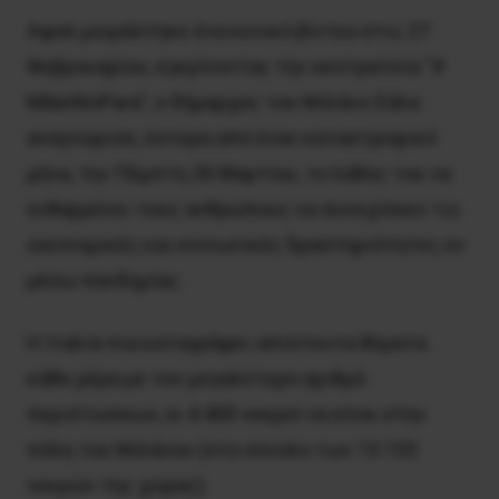
Αφού μοιράστηκε ένα κυνικό βίντεο στις 27
Φεβρουαρίου, εγκρίνοντας την εκστρατεία “#
MilanNoPara”, ο δήμαρχος του Μιλάνο Σάλα
αναγνώρισε, ύστερα από έναν καταστροφικό
μήνα, την Πέμπτη 26 Mαρτίου, το λάθος του να
ενθαρρύνει τους ανθρώπους να συνεχίσουν τις
οικονομικές και κοινωνικές δραστηριότητες εν
μέσω πανδημίας.
Η Ιταλία πια καταγράφει απίστευτα θύματα
κάθε μέρα με τον μεγαλύτερο αριθμό
περιπτώσεων, οι 4.400 νεκροί να είναι στην
πόλη του Μιλάνου (στο σύνολο των 13.155
νεκρών της χώρας).