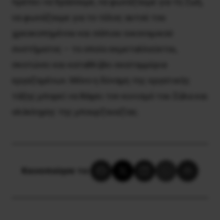
πρέπει να δράσουμε, να φωνάζουμε για τη ζωή,
να φωνάζουμε για το τέλος αυτού του
χρεοκοπημένου και σάπιου οικονομικού
συστήματος – το οποίο εκμεταλλεύεται,
σκοτώνει και καταθλίβει εκατομμύρια
εργαζομένων. Μόνο η δύναμη της εργατικής
τάξης μπορεί να θάψει τον κυνισμό του Σάλα και
ολόκληρης της μπουρζουαζίας.
Κοινοποίησε το: