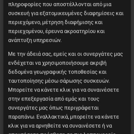
του καπιταλισμού σε παγκόσμια κλίμακα, η πιο
πληροφορίες που αποστέλλονται από μια
δυναμική έκφραση ότι η κυριαρχία των μεγάλων
συσκευή για εξατομικευμένες διαφημίσεις και
καπιταλιστών δεν είναι πλέον βιώσιμη για το
περιεχόμενο, μέτρηση διαφήμισης και
ανθρώπινο είδος!
περιεχομένου, έρευνα ακροατηρίου και
ανάπτυξη υπηρεσιών.
Είναι απαραίτητο να βρεθεί μια εναλλακτική
Με την άδειά σας, εμείς και οι συνεργάτες μας
λύση. Είναι απαραίτητο να φωνάξουμε να
ενδέχεται να χρησιμοποιήσουμε ακριβή
υπάρξουν μαζικές δοκιμές τώρα, για την
δεδομένα γεωγραφικής τοποθεσίας και
ορθολογική και επιστημονική χαρτογράφηση και
ταυτοποίησης μέσω σάρωσης συσκευών.
την αλληλουχία της νόσου, γνωρίζοντας
Μπορείτε να κάνετε κλικ για να συναινέσετε
ακριβώς ποιος είναι άρρωστος και ποιος δεν
στην επεξεργασία από εμάς και τους
είναι – κάνοντας την καραντίνα και την
συνεργάτες μας όπως περιγράφεται
απομόνωση πολύ πιο αποτελεσματική για την
παραπάνω. Εναλλακτικά, μπορείτε να κάνετε
ουσιαστική καταπολέμηση της νόσου.
κλικ για να αρνηθείτε να συναινέσετε ή να