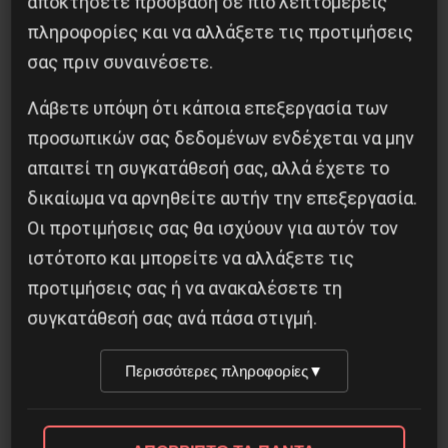
αποκτήσετε πρόσβαση σε πιο λεπτομερείς
Είναι απαραίτητο η εργατική τάξη να φωνάξει
πληροφορίες και να αλλάξετε τις προτιμήσεις
για περισσότερα κρεβάτια εντατικής με
σας πριν συναινέσετε.
αναπνευστήρες τώρα, δεδομένου ότι τα
Λάβετε υπόψη ότι κάποια επεξεργασία των
συστήματα υγείας σε όλο τον κόσμο είναι
προσωπικών σας δεδομένων ενδέχεται να μην
υπερφορτωμένα, ανάλογα με το επίπεδο της
απαιτεί τη συγκατάθεσή σας, αλλά έχετε το
διάλυσης της δημόσιας υγείας και την πρόοδο
δικαίωμα να αρνηθείτε αυτήν την επεξεργασία.
των νεοφιλελεύθερων “μεταρρυθμίσεων” στην
Οι προτιμήσεις σας θα ισχύουν για αυτόν τον
υγεία. Πρέπει να παλέψουμε σήμερα για την
ιστότοπο και μπορείτε να αλλάξετε τις
αυτοοργάνωση της εργατικής τάξης!
προτιμήσεις σας ή να ανακαλέσετε τη
συγκατάθεσή σας ανά πάσα στιγμή.
Μόνο οι εργάτες μπορούν να οργανώσουν την
παραγωγή για να καλύψουν τις πιο άμεσες
Περισσότερες πληροφορίες
▼
ανάγκες της εργατικής τάξης, όχι τα κέρδη των
αφεντικών. Μπορούμε ήδη να δούμε πραγματικά