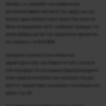
αλλάξει, το τραγούδι των μπαλκονιών
αντικαταστάθηκε από αυτό της οργής και της
πείνας αφού πολλοί Iταλοί πλέον δεν είναι σε
θέση να αγοράσουν ούτε τα βασικά τρόφιμα, τον
σκοπό βέβαια αυτού του τραγουδιού αρνούνται
να «παίξουν» τα ίδια ΜΜΕ.
Ορισμένες εικόνες είναι απολύτως
χαρακτηριστικές και διαφωτιστικές για αυτό
που κυριαρχεί σε μια χώρα με βαριά βιομηχανία
πολύ υψηλού επιπέδου που αποτελεί και μία
από τις ισχυρότερες οικονομίες του κόσμου και
μέλος της G8.