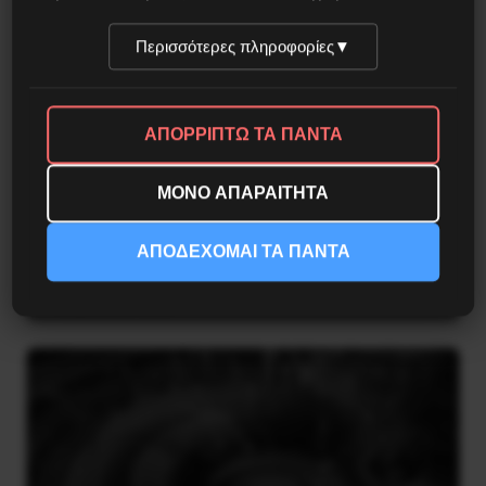
Περισσότερες πληροφορίες
▼
ΑΠΟΡΡΙΠΤΩ ΤΑ ΠΑΝΤΑ
ΜΟΝΟ ΑΠΑΡΑΙΤΗΤΑ
ΑΠΟΔΕΧΟΜΑΙ ΤΑ ΠΑΝΤΑ
Besa, το νέο πολιτικό μανιφέστο του Ράμα
5 Αυγούστου 2026