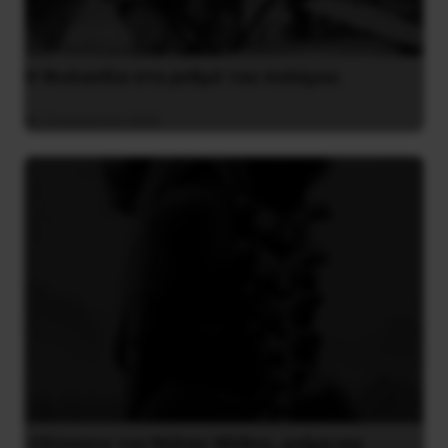
Η Φινλανδία στο ρυθμό του πολέμου
3 Αυγούστου 2026
Οδύσσεια του Νόλαν: Μύθος, μνήμη και