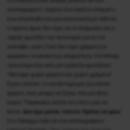
Στη Νάπολη ένας άνδρας μπαίνει σε ένα
σουπερμάρκετ, παίρνει ένα πακέτο σπαγγέτι,
λίγο ελαιόλαδο και μια συσκευασία με σάλτσα
ντομάτα, όμως δεν έχει να τα πληρώσει και η
ταμίας φωνάζει την αστυνομία για να τον
συλλάβει, γιατί; Γιατί δεν έχει χρήματα να
αγοράσει τα απολύτως απαραίτητα. Στο Μπάρι
τρία άτομα έξω από μια τράπεζα φωνάζουν:
“Μείναμε χωρίς φαγητό και χωρίς χρήματα”.
Έχουν κλείσει το κατάστημά μου για είκοσι
ημέρες, πώς μπορώ να ζήσω;. Και μια άλλη
κυρία: “Παρακαλώ, ελάτε στο σπίτι μου να
δείτε.
Δεν έχει μείνει τίποτα. Πρέπει να φάω
.”
Στο Παλέρμο πάλι σε ένα σουπερμάρκετ