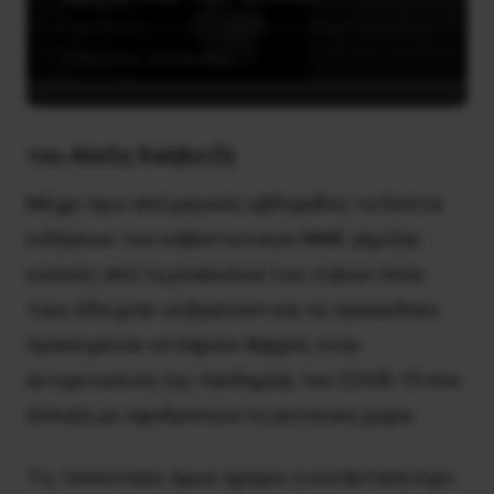
9 Απριλίου, 2020
Διεθνή
του Αλέξη Χαλβατζή
Μέχρι πριν από μερικές εβδομάδες τα δελτία
ειδήσεων των καθεστωτικών ΜΜΕ γέμιζαν
εικόνες από τα μπαλκόνια των ιταλών όπου
τους έδειχναν να βγαίνουν και να τραγουδούν
προκειμένου να πάρουν θάρρος στην
αντιμετώπιση της πανδημίας του COVID-19 που
έπληξε με σφοδρότητα τη γειτονική χώρα.
Τις τελευταίες όμως ημέρες η κατάσταση έχει