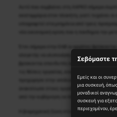
Αυτό που συμβαίνει στη ΛΑΡΚΟ σήμερα συμπί
εκατομμύρια στον πλανήτη, γιατί τυχαίνει ο
υπογραφτεί στα μνημόνια από τρεις προηγούμ
νέα οικονομική κρίση που η πανδημία την μετέ
Έτσι σήμερα στην ΕΑΒ οι εργάτες βρίσκονται
ελεγκτής να υλοποιήσει η διεύθυνση της εται
Σεβόμαστε τη
βρίσκονται επενδυτές και είναι ενταγμένες 
τις θέσεις εργασίας, ενώ τα ΕΛΤΑ παρά την
Εμείς και οι συν
προχώρησε στην απόλυση 75 εργαζόμενων, εξ
μια συσκευή, όπω
ανακοίνωσε στους εργαζομένους ότι στις 31/10
μοναδικοί αναγνω
από την κυβέρνηση να πληρώσουν οι φορολογο
συσκευή για εξατο
περιεχομένου, έρ
Η βιομηχανική ζώνη στο Σχηματάρι αυτό το 