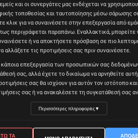
 υποψήφιους ανέργους και μερικώς απασχολήσιμους με
 εμείς και οι συνεργάτες μας ενδέχεται να χρησιμοπο
ικής τοποθεσίας και ταυτοποίησης μέσω σάρωσης σ
ε κλικ για να συναινέσετε στην επεξεργασία από εμά
υν ήδη ανοίξει, ή ανοίγουν λίαν συντόμως, επιχειρ
πως περιγράφεται παραπάνω. Εναλλακτικά, μπορείτε ν
συναινέσετε ή να αποκτήσετε πρόσβαση σε πιο λεπτομ
α αλλάξετε τις προτιμήσεις σας πριν συναινέσετε.
ικρό δείγμα αυτού που συμβαίνει γύρω μας που μπορε
 κάποια επεξεργασία των προσωπικών σας δεδομένων
ασφαλίζουν ταυτόχρονα και τα κέρδη και τις θέσεις 
άθεσή σας, αλλά έχετε το δικαίωμα να αρνηθείτε αυτή
ου αντιμετωπίζουν οι εργαζόμενοι στην προσπάθειά τ
ροτιμήσεις σας θα ισχύουν για αυτόν τον ιστότοπο και
ιμήσεις σας ή να ανακαλέσετε τη συγκατάθεσή σας αν
α «ηρωισμό» και «χειροκροτημάτων» αντιμετωπίζουν 
Περισσότερες πληροφορίες
▼
πληρωμένη στα ΜΜΕ μουσική υπόκρουση «προστασίας».
οι εκπρόσωποι του κεφαλαίου και οι κυβερνήσεις τους
ν να νομοθετήσουν για να βγάλουν παράνομη κάθε δια
ΤΩ ΤΑ
ΑΠΟΔΕ