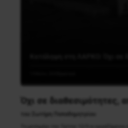
Κατάληψη στη ΛΑΡΚΟ: Όχι σε 
14 Μαΐου, 2020
Εργατικά
Όχι σε διαθεσιμότητες, 
του Σωτήρη Παπαδημητρίου
Το μεσημέρι της Τρίτης 12/5 οι εργαζόμενο