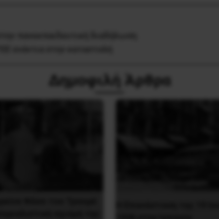
 στην πανεκπαιδευτική διαδήλωση
ΕΕ ενάντια στην καταστολή
Δημοφιλή Άρθρα
ρκίνα Φάσο του Τραορέ
Η Eπανάσταση της 19 Ιο
περιαλιστική σχισμή της
1936 στην Iσπανία