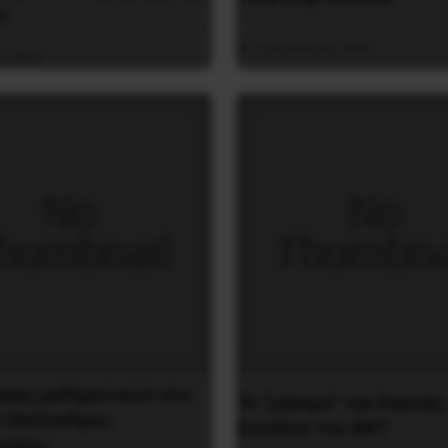
ς
5 Αυγούστου 2026
υ 2025
ορας μαθηματικών στο
Το “μήνυμα” της Εαρινής
ο Αλέξανδρος
Συνόδου του ΔΝΤ
ουλος