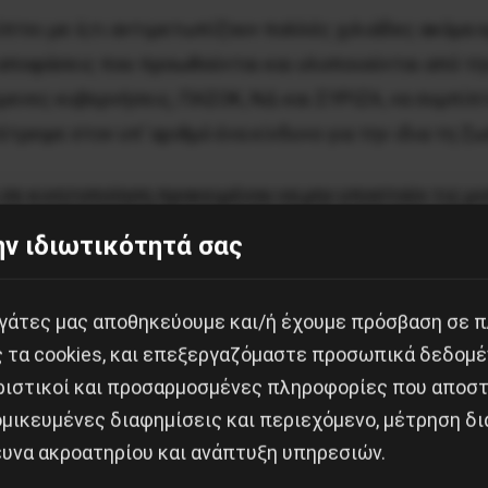
πτει με ό,τι αντιμετωπίζουν πολλές χιλιάδες ακόμα 
ι αποφάσεις που προωθούνται και υλοποιούνται από τη
ενες κυβερνήσεις, ΠΑΣΟΚ, ΝΔ και ΣΥΡΙΖΑ, να συμπίπτο
τρεψε στον υπ’ αριθμό ένα κίνδυνο για την ιδια τη ζω
 σε κινητοποίηση προκειμένου να μην υποστούν τις μ
ρίας. Η ΕΛΒΟ, η ΕΑΣ και τα Ναυπηγεία Σκαραμαγκά έπο
ν ιδιωτικότητά σας
στον ίδιο μνημονικό σχεδιασμό με την ΛΑΡΚΟ. Η ΔΕΗ μ
 αύξηση κταακόρυφα της ζήτησης των υπηρεσιών, από
εργάτες μας αποθηκεύουμε και/ή έχουμε πρόσβαση σε 
ειδικευμένων τεχνιτών, οι οποίοι εργάζονταν τρία χ
ς τα cookies, και επεξεργαζόμαστε προσωπικά δεδομέ
/20 θα κλείσει και θέλει την συναίνεσή τους για να γ
ριστικοί και προσαρμοσμένες πληροφορίες που αποστ
ύμενοι το χρέος της, και ετοιμάζει να απολύσει χιλι
μικευμένες διαφημίσεις και περιεχόμενο, μέτρηση δι
ευνα ακροατηρίου και ανάπτυξη υπηρεσιών.
διάστημα μετατρέπεται στο κέντρο εργασιακής αγανάχ