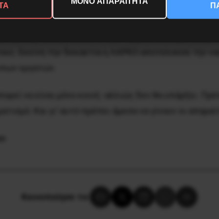
ΜΟΝΟ ΑΠΑΡΑΙΤΗΤΑ
ΤΑ
Π
 που διαπιστώνεται πλέον από κάθε εργάτη είναι σήμε
ς με την δεκαετία των ‘70, οι εργάτες αντιμετωπίζου
τους. Εκείνη την δεκαετία η ΛΑΡΚΟ αποτελούσε την να
ιπων εργατών.
πορεί να είναι μόνο κοινή -αλλιώς δεν θα υπάρξει. Πρ
ατισμό. Και γι’ αυτό πρέπει άμεσα να γίνουν οι απαρ
as
Κοινοποίησε το: