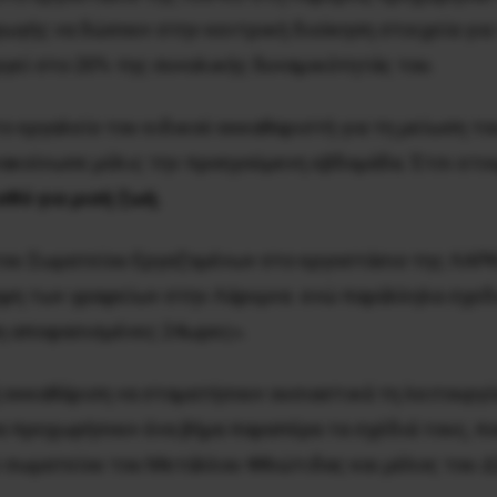
ωγής να δώσουν στην κεντρική διοίκηση στοιχεία για
γεί στο 20% της συνολικής δυναμικότητάς του.
το εργαλείο του ειδικού εκκαθαριστή για τη μείωση τ
ακοίνωσε μόλις την προηγούμενη εβδομάδα. Έτσι ετοι
σθό για μισή ζωή.
 του Σωματείου Εργαζομένων στο εργοστάσιο της ΛΑΡΚ
ηψη των γραφείων στην Λάρυμνα ενώ παράλληλα σχεδ
δη αποφασισμένες 24ωρες».
 εκκαθάριση να σταματήσουν ουσιαστικά τη λειτουργί
 προχωρήσουν ένα βήμα παραπέρα τα σχέδιά τους, που 
 σωματείου του Μετάλλου Φθιώτιδας και μέλος του Δ