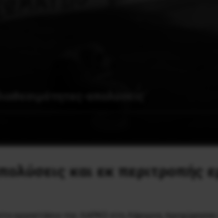
διαθεσιμότητες-απολύσεις
απολύσεις και εκ περιτροπής ε
ι στο εργοστάσιο της ΛΑΡΚΟ στη Λάρυμνα, προχώρησαν