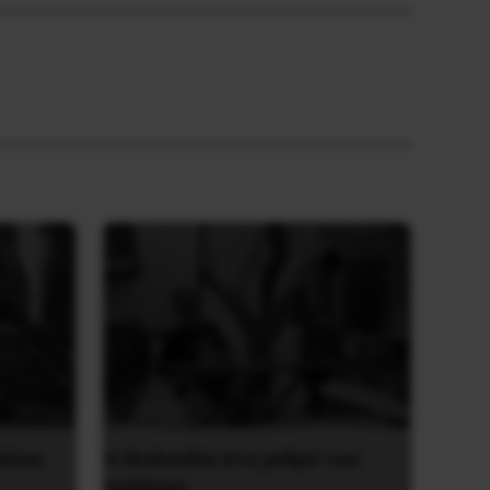
υλίου
Η Φινλανδία στο ρυθμό του
πολέμου