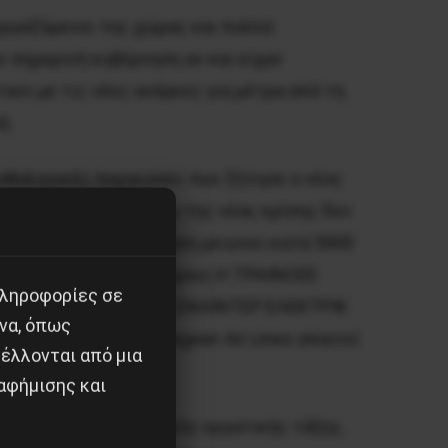
εργαζόμενοι της χώρας και πολλά
ν σημερινή κυβέρνηση αν και είχαν
υν με τις νέες ανάγκες για μέτρα από τη
ή.
ισθολογικές περικοπές που ζήτησε ο νέος
νται μιας και εν μέσω της νέας κρίσης δεν
ε την απολιγνητοποιηση μειώνει κατά 5000
λυσαν 1200 συμβασιούχους.Η ΤΡΑΙΝΟΣΕ
πληροφορίες σε
ρόνια στην εταιρεία.Η ΣΝΑΪΝΤΕΡ ΕΛΕΚΤΡΙΚ
να, όπως
ίνει αυτό ομαλά. Η Aegean Air Lines απαιτεί
έλλονται από μια
άδες εργαζόμενους.
αφήμισης και
τησης της βιομηχανικής εργατικής τάξης,