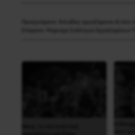
Προηγούμενο:
Χιλιάδες εργαζόμενοι & νέοι
Επόμενο:
Ψήφισμα Συλλόγου Εργαζομένων Τ
Η Μπου
Besa, το νέο πολιτικό
αντι-ιμ
μανιφέστο του Ράμα