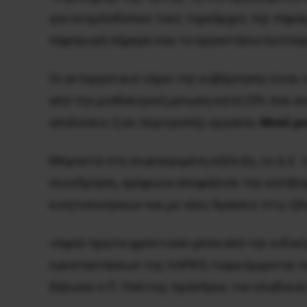
για να εμποδίσουν τους τομεάρχες της παραγ
παραγωγή σήμερα που το εργοστάσιο λειτουρ
Οι αντεργατικοί νόμοι της κυβέρνησης είναι 
από την μισθολογική μείωση κατά 25% που αν
απολύσεις ή εκ περιτροπής εργασία.
Μισό μι
Μπροστά στη συγκεκριμένη εξέλιξη, το Δ.Σ.
συνεδρίαση, ομόφωνα αποφάσισε την κατάλ
κινητοποιήσεων και με νέες δράσεις στις ή
«Αφού πρώτα φρόντισαν μέσα από την ειδική
εγκαταστάσεων της ΛΑΡΚΟ, τώρα έρχονται να
δήλωσε ο Π. Πολίτης πρόεδρος του κλαδικού