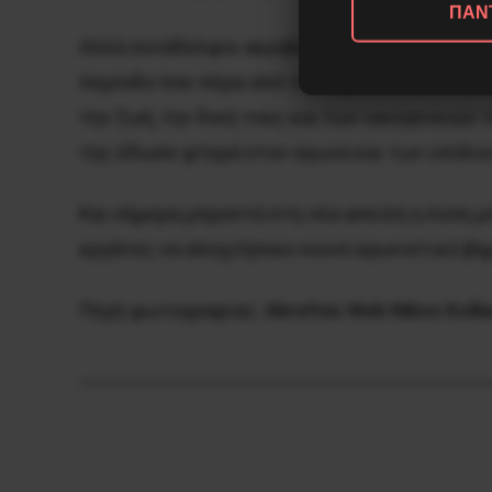
ΠΑΝ
Αλλά συνάδελφοι ακριβώς αυτή η κοινή μοίρα
περίοδο που πέρα από τις σημαντικές διαφορέ
την ζωή, την δική τους και των οικογενειών 
της έδωσε φτερά στον αγωνα και των υπόλο
Και σήμερα μπροστά στη νέα απειλή η λύση μ
εργάτες να αποχτήσουν κοινό αγωνιστικό βημ
Πηγή φωτογραφίας:
Akrefnio Web Nikos Kolli