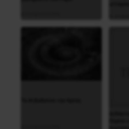
ιστορία
5 Αυγούστου 2026
26 Μαΐο
Το ΑΙ βαθαίνει την Κρίση
Διδάκτ
Παρίσι 
4 Αυγούστου 2026
Γιωτόπ