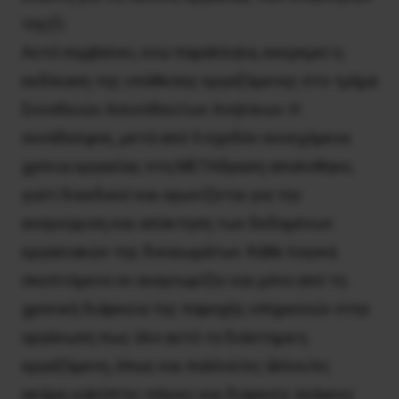
της(!).
Αυτό συμβαίνει, ενώ παράλληλα, εκκρεμεί η
εκδίκαση της υπόθεσης εργαζόμενης στο τμήμα
Συνοδειών Ασυνόδευτων Ανηλίκων. Η
συνάδελφος, μετά από 5 σχεδόν συνεχόμενα
χρόνια εργασίας στη ΜΕΤΑδραση απολύθηκε,
γιατί διεκδικεί και αγωνίζεται για την
αναγνώριση και απόκτηση των δεδομένων
εργασιακών της δικαιωμάτων. Κάθε λογικά
σκεπτόμενο ον αναγνωρίζει και μόνο από τη
χρονική διάρκεια της παροχής υπηρεσιών στην
οργάνωση πως όλο αυτό το διάστημα η
εργαζόμενη, όπως και πολλοί/ες άλλοι/ες
ακόμα, καλύπτει πάγιες και διαρκείς ανάγκες