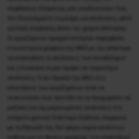
συμβάσεων. Επομένως, μας υποδεικνύουν πως
δεν δικαιούμαστε να μιλάμε για απολύσεις, αλλά
για λήξη σύμβασης, βάση της χρηματοδότησης.
Οι εργαζόμενοι πραγματοποίησαν παρέμβαση
στα κεντρικά γραφεία της ΜΚΟ με την απαίτηση
να ανακληθούν οι απολύσεις των συναδέλφων
και η διοίκηση να μην προβεί σε περαιτέρω
απολύσεις. Η αντίδραση της ΜΚΟ στις
απαιτήσεις των εργαζομένων ήταν να
ανακοινώσει πως προτίθεται να προχωρήσει σε
μαζικές και όχι μεμονωμένες απολύσεις στο
επόμενο χρονικό διάστημα. Εξάλλου, σύμφωνα
με τη δήλωσή της, δεν φέρει καμία απολύτως
ευθύνη για τις θέσεις εργασίας των υπαλλήλων