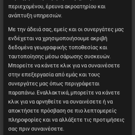
περιεχομένου, έρευνα ακροατηρίου και
σε κάθε ΜΚΟ.
ανάπτυξη υπηρεσιών.
Σ.Ι.
Ολόκληρο το κείμενο στο site www.eek.gr
Με την άδειά σας, εμείς και οι συνεργάτες μας
ενδέχεται να χρησιμοποιήσουμε ακριβή
δεδομένα γεωγραφικής τοποθεσίας και
ταυτοποίησης μέσω σάρωσης συσκευών.
Κοινοποίησε το:
Μπορείτε να κάνετε κλικ για να συναινέσετε
στην επεξεργασία από εμάς και τους
συνεργάτες μας όπως περιγράφεται
παραπάνω. Εναλλακτικά, μπορείτε να κάνετε
Προηγούμενο:
Οξύνεται η καθεστωτική κρίση
κλικ για να αρνηθείτε να συναινέσετε ή να
στη Γερμανία
αποκτήσετε πρόσβαση σε πιο λεπτομερείς
Επόμενο:
Η αλήθεια πίσω από τις υποσχέσεις
πληροφορίες και να αλλάξετε τις προτιμήσεις
για αυξήσεις στους μισθούς
σας πριν συναινέσετε.