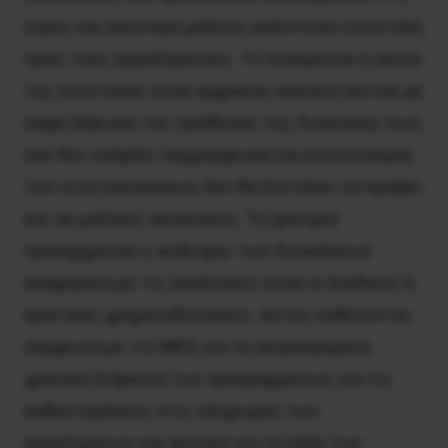
εγγύς και απώτερο μέλλον, απέστειλε επιστολή
προς τους εργαζόμενους. Το πνεύμα και η ουσία
της επιστολής είναι εμφανώς απειλητικό και με
σαφή δήλωση της πρόθεσης της διοίκησης πως,
εάν δεν υπάρξει συμμόρφωση και κατευνασμός
των κινητοποιήσεων, δεν θα διστάσει να προβεί
και σε μαζικές απολύσεις. Το (μόνιμο)
πρόσχημα και η «κάλυψη» των διοικήσεων
αναφορικά με τις απολύσεις είναι οι διεθνείς ή
κρατικές χρηματοδοτήσεις. Αυτές ευθύνονται,
σύμφωνα με τις ΜΚΟ, για τη συγκεκριμένη
χρονική διάρκεια των προγραμμάτων, για τις
καθυστερήσεις στις πληρωμές των
εργαζομένων και φυσικά για τη λήξη των