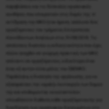
παραβιάσεις και τις δύσκολες εργασιακές
συνθήκες που επικρατούν στις δομές της. Η
αντίδραση της ΜΚΟ ήταν άμεση: απέλυσε δύο
εργαζόμενους του τμήματος Επιτροπείας
Ασυνόδευτων Ανηλίκων στις 31/08/2018. Τις
απολύσεις διαπνέει η εκδικητικότητα που έχει
πλέον αναχθεί σε γνώριμη πρακτική των ΜΚΟ
απέναντι σε εργαζόμενους, ειδικότερα όταν
ένας εξ αυτών είναι μέλος του ΣΒΕΜΚΟ.
Παράλληλα, η διοίκηση της οργάνωσης, για να
εξασφαλίσει την «ομαλή» λειτουργία των δομών
της και επιθυμώντας να καταστείλει
οποιαδήποτε διάθεση κάθε εργαζόμενου/ης για
διεκδίκηση των εργασιακών δικαιωμάτων στο