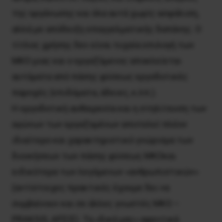
της οργάνωσης και όλα αυτά χωρίς ασφάλιση,
αλλά με απόδειξη επαγγελματικής δαπάνης. Ο
τίτλος χρήσης δεν είναι τυχαία επιλογή των
ΜΚΟ μιας και ο εργαζόμενος αποκλείεται
αυτόματα από πάσης φύσεως εργοδοτικές
παροχές (επιδόματα, άδειες, κ.λπ.).
Η εργοδοτική αυθαιρεσία και η στηλίτευση των
αγώνων των εργαζομένων αποτελεί πλέον
ιδιαίτερο και χαρακτηριστικό γνώρισμα των
διοικήσεων των πάσης φύσεως ΜΚΟκαι
ειδικότερα των λεγόμενων «ανθρωπιστικών»
(αντίστοιχες πρακτικές έχουμε δει να
συμβαίνουν και σε άλλες γνωστές ΜΚΟ –
PRAKSIS, ΑΡΣΙΣ). Τα «δικά μας» αφεντικά