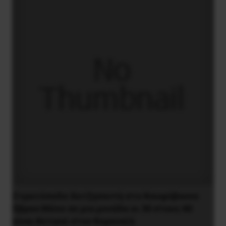
Στρατόπεδο Χατζηπεντή στο Κουφόβουνο
Έβρου:Μόνο σε μια μονάδα οι 30 στους 60
είναι θετικοί στον Κορονοϊό