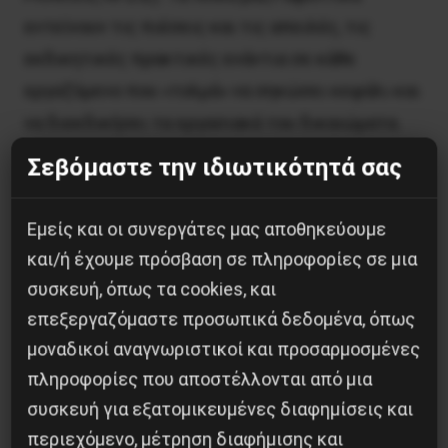
εντείνουν τις πιέσεις και τις απειλές, τις
εκδικητικές πρακτικές ενάντια σε κάθε
εργαζόμενο που «τολμά» να σηκώσει κεφάλι και
να διεκδικήσει τα εργασιακά του δικαιώματα.
Συνεχίζουμε τους αγώνες μας ενάντια στη
Σεβόμαστε την ιδιωτικότητά σας
διαιώνιση του εργασιακού μεσαίωνα που οι ΜΚΟ
θέλουν να επιβάλλουν σε όλους εμάς.
Εμείς και οι συνεργάτες μας αποθηκεύουμε
Απαιτούμε μόνιμες και σταθερές συνθήκες
και/ή έχουμε πρόσβαση σε πληροφορίες σε μια
εργασίας για όλους/ες. Απαιτούμε την ανάκληση
συσκευή, όπως τα cookies, και
των απολύσεων των εργαζομένων, την
επεξεργαζόμαστε προσωπικά δεδομένα, όπως
εξασφάλιση των θέσεων εργασίας όλων
μοναδικοί αναγνωριστικοί και προσαρμοσμένες
εκείνων που απειλούνται με απολύσεις, την
πληροφορίες που αποστέλλονται από μια
συσκευή για εξατομικευμένες διαφημίσεις και
λήξη των εκδικητικών απολύσεων. Να μπει
περιεχόμενο, μέτρηση διαφήμισης και
επιτέλους, ένα τέλος στις μαζικές απολύσεις