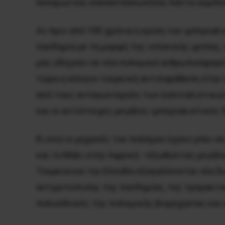
πολέμων και επαναστάσεων
(που πάντα συμπλέ
Αν πριν από 100 χρόνια η κρίση του ιμπερια
πανδημία με τη μορφή της ισπανικής γρίπης,
μας οδηγούν σε νέα πολεμικά ανθρωποσφαγεία
τώρα η ελληνο-τουρκική αντιπαράθεση στην 
από τους ανταγωνισμούς των καπιταλιστικών
και οι αντίστοιχες μεγάλες ιμπεριαλιστικές δ
Κι ενώ οι μηχανές του πολέμου έχουν μπει σ
και το Μάλι στην Αφρική –εξωθώντας μεγάλε
Τουρκία και την Ελλάδα εξαγγέλλονται νέα δ
αντιμετώπισης της πανδημίας, της τρομακτικ
πολυεθνικές της πολεμικής βιομηχανίας και