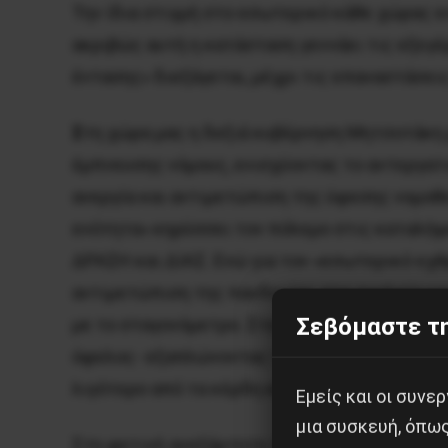
Την ίδια στιγμή στο εσωτερικό κάθε χώρας ε
ακριβώς αυτή η κατάσταση γεννάει τις εξεγέ
έντασης» διεξάγεται, μέχρι τις επαναστάσεις
Σ
τη χώρα μας η δεξιά κυβέρνηση Μητσοτάκη 
έμπνευσης νόμους, ενισχύοντας το αντεργατ
ανεργία και αντιμετώπιση της ύφεσης νομοθε
ενότητα» κηρύσσει τον πόλεμο στις καταλήψει
ΔΡΑΣΗ και ΔΙΑΣ. Ενώ για τον «εσωτερικό εχθρ
αντιμετώπιση της πανδημίας στα σχολεία και
Σεβόμαστε τη
με το σταγονόμετρο. Στο τέλος της άνοιξης 
όφελος- εξαπλώνοντας τα κρούσματα κορονοϊο
λιγότερο από τα κέρδη και το χρήμα.
Εμείς και οι συν
μια συσκευή, όπω
Στη φετινή ανεξάρτητη ταξική συγκέντρωση 