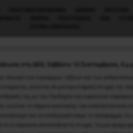
ΠΟΛΙΤΙΚΉ/ΟΙΚΟΝΟΜΊΑ
ΔΙΕΘΝΗ
ΕΡΓΑΤΙΚΑ
ΙΝΗΜΑΤΑ
ΘΕΩΡΙΑ
ΠΟΛΙΤΙΣΜΟΣ
ΕΕΚ
ΑΤΖ
OTHER LANGUAGES
 Κυβέρνηση Μητσοτάκη-Εργατική Εξουσία
ήλωση στη ΔΕΘ, Σάββατο 12 Σεπτεμβρίου, 6 μ.
την πλευρά των κυρίαρχων τάξεων και των ανδρεικέλων
ύ κινήματος, γίνονται σε μια πρωτοφανή στιγμή της π
πίδρασή της με την Πανδημία του κορονοϊού παράγουν 
ει να είναι το σημείο εκκίνησης του επαναστατικού κ
ποιήσουμε και να επεξεργαστούμε το πρόγραμμα, τις 
έτει η παρούσα ανεπανάληπτη στιγμή. Για μια ακόμη 