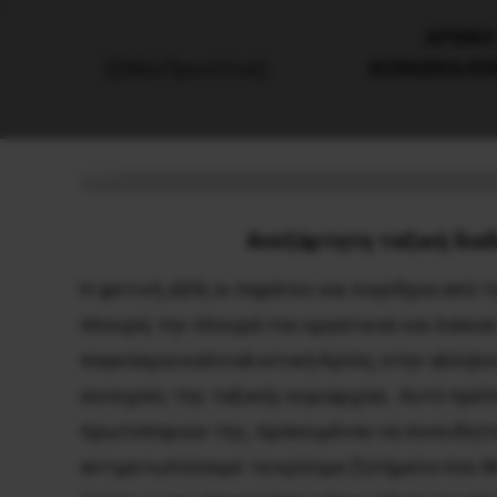
AΡΧΙΚΗ
ΚΟΙΝΩΝΙΑ/Κ
Ο λαός σώζει το λαό! Κάτω η
11 Σεπτεμβρίου, 2020
Ανακοινώσεις
Ανεξάρτητη ταξική διαδ
Η φετινή ΔΕΘ, οι παράτες και λογύδρια από 
πλευρά, την πλευρά του εργατικού και λαϊκο
παγκόσμια καπιταλιστική Κρίση, στην αλληλε
συνεχούς της ταξικής κυριαρχίας. Αυτό πρέπ
πρωτοποριών της, προκειμένου να συνειδητο
αντιμετωπίσουμε τα κρίσιμα ζητήματα που θ