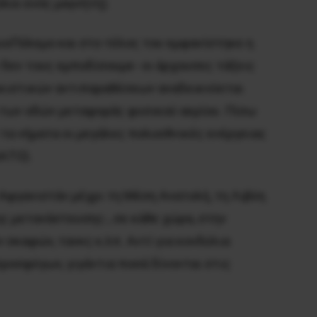
λοι ενός μαγνήτη).
μιοΠόλεμο και στο τέλος του εμφανίστηκε η
ν δεν τους εμποδίσουμε- οι άρχουσες τάξεις
θνικιστικών αντιπαραθέσεων αναδεικνύεται
ο των οδών μεταφοράς φυσικού αερίου. Πίσω
τα νήματα οι μεγάλες πολυεθνικές ενέργειας
ΝΑΤΟ).
 Αφγανιστάν μέχρι τη Μέση Ανατολή, τη Λιβύη
ς μετανάστευσης-, σε κάθε χώρα, στην
σκαφών, τανκς κ.λπ. Αντί για κονδύλια
ροσφύγων, γιγάντια ποσά δίνονται στις