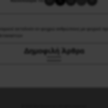
Κοινοποίησε το:
νομικοί εκτελούν εν ψυχρώ ανθρώπους με ψυχικό π
Μεταναστών
Δημοφιλή Άρθρα
© 2026 Νέα Προοπτική. All rights reserved.