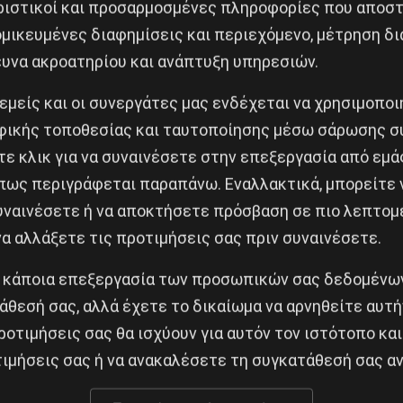
ριστικοί και προσαρμοσμένες πληροφορίες που αποστ
ία για το λαό, μόνιμη και σταθερή δουλειά με δικαιώμ
μικευμένες διαφημίσεις και περιεχόμενο, μέτρηση δι
καθολική ασφάλιση και κοινωνικά αγαθά.
Διαδηλώνουμ
ευνα ακροατηρίου και ανάπτυξη υπηρεσιών.
ί μήνες ή και χρόνια αποκλεισμένους/φυλακισμένους
 εμείς και οι συνεργάτες μας ενδέχεται να χρησιμοπο
έλλουμε το κλείσιμό τους σε σαπιοκάραβα-φυλακές. 
ικής τοποθεσίας και ταυτοποίησης μέσω σάρωσης σ
ίας Ε.Ε.-Ερντογάν. Δικαίωμα των προσφύγων ζήσουν μ
ε κλικ για να συναινέσετε στην επεξεργασία από εμά
μέτρα πρόνοιας για την υγεία, την κατοικία και την ε
πως περιγράφεται παραπάνω. Εναλλακτικά, μπορείτε ν
ν του Παύλου Φύσσα σε ισόβια – διαδηλώνουμε την α
συναινέσετε ή να αποκτήσετε πρόσβαση σε πιο λεπτομ
τημα του κεφαλαίου και του κράτους που τους θρέφει
α αλλάξετε τις προτιμήσεις σας πριν συναινέσετε.
ή του ανεξάρτητη ταξική απάντηση. Αντιμετώπιση της
 κάποια επεξεργασία των προσωπικών σας δεδομένων
άθεσή σας, αλλά έχετε το δικαίωμα να αρνηθείτε αυτή
την αντιμετώπιση της ανεργία και της οικονομικής κ
ροτιμήσεις σας θα ισχύουν για αυτόν τον ιστότοπο και
ς μονάδων της κάτω από τον έλεγχο και την εξουσία τ
ιμήσεις σας ή να ανακαλέσετε τη συγκατάθεσή σας αν
ή καταστροφή που επιφέρει η αδηφαγία του κεφαλαίου
 της γεωπολιτικής σκακιέρας. Πόλεμος στον πόλεμο 