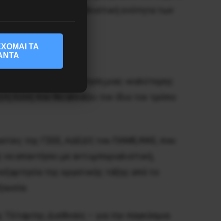
το φασισμό. Για τη διεθνιστική ενότητα των
στόκ.
ΧΟΜΑΙ ΤΑ
ΑΝΤΑ
 επιστροφής σε αναζήτηση μιας «καλύτερης
ητη λύση που θα αλλάξει τον ίδιο τον τρόπο
ατίες της ΓΣΕΕ, ΑΔΕΔΥ, του ΠΑΜΕ/ΚΚΕ, που
 να απαντήσει με αντιιμπεριαλιστική,
ανεξαρτησία της εργατικής τάξης από το
ξουσία.
ς Τέταρτης Διεθνούς – για την παγκόσμια