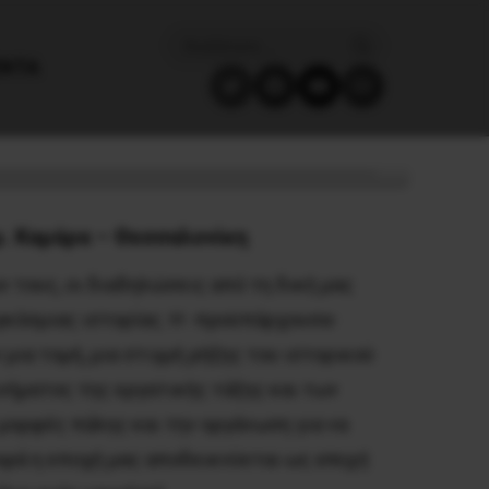
ΈΝΤΑ
!
μ. Καμάρα – Θεσσαλονίκη
 τους, οι διαδηλώσεις από τη δική μας
αγκόσμιας ιστορίας. Η -προϋπάρχουσα-
μια τομή, μια στιγμή ρήξης του ιστορικού
ινήματος της εργατικής τάξης και των
μορφές πάλης και την οργάνωση για να
φορά η εποχή μας αποδεικνύεται ως
εποχή