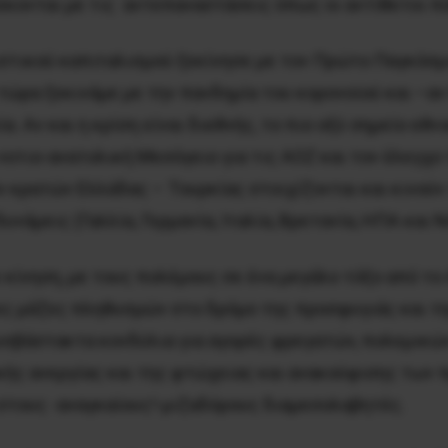
κονται με τις αντεπαναστάσεις όπως οι αντίθετοι πό
λιστικού καπιταλισμού ξεκίνησε με τον Πρώτο Παγκόσ
 τώρα ξεκινάμε με την πανδημία του κορονοϊού και –α
. Αν και η κρίση είναι διεθνής, το πιο οξύ σημείο ε
νοτιο-ανατολική Μεσόγειο για τις ΑΟΖ και τον έλεγχ
 κρατών Ελλάδας – Τουρκίας στοιχίζονται και κινούν 
υνάμεις (Γαλλία, Γερμανία, Ιταλία, Βρετανία, ΗΠΑ και 
ε κίνηση, με τους πολέμους σε ένα μεγάλο τόξο από το
ς μάζες πληθυσμών στο δρόμο της προσφυγιάς και τη
υσβάστακτα κονδύλια για αγορές φρεγατών, πολεμικών 
ής ανεργίας και της φτώχειας και ανακούφισης των π
 στους -αναγκαίους!-μιζαδόρους διαμεσολαβητές.