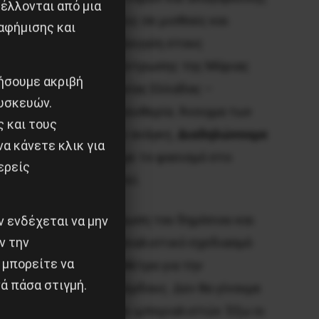
έλλονται από μια
ατα για όλους, αυξήσεις σε μισθούς και
αφήμισης και
ε
την ταξική μας αλληλεγγύη στους
 στο στρατόπεδο συγκέντρωσης της Μόριας
ιήσουμε ακριβή
Κατάργηση της συμφωνίας Ελλάδας –
υσκευών.
ε αξιοπρέπεια και ελευθερία. Άνοιγμα των
ς και τους
ργασία, σε όσους έχουν ανάγκη.
Διαδηλώνουμε
α κάνετε κλικ για
πόφασή μας να βάλουμε το φασισμό στο
ερείς
 και τους χρηματοδοτεί.
 πανδημίας με ενδυνάμωση του δημόσιου και
 ενδέχεται να μην
ν την
αταστροφής με ένα σοσιαλιστικό σχεδιασμό
 μπορείτε να
ης εργατικής τάξης. Μέτρα για την
ά πάσα στιγμή.
 και το κυνήγι του κέρδους. Δεν θα γίνουμε
των καπιταλιστών και ιμπεριαλιστών. Έξω οι