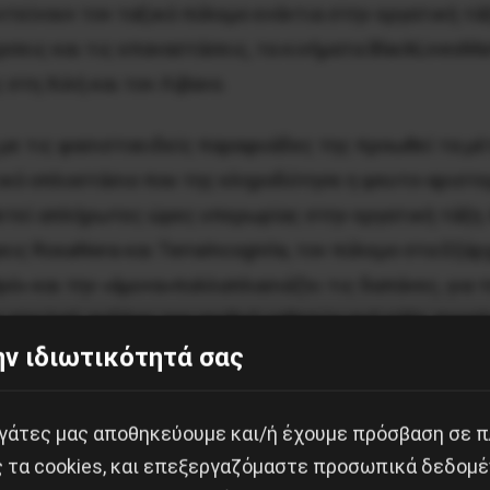
ντείνουν τον ταξικό πόλεμο ενάντια στην εργατική τ
ρσεις και τις επαναστάσεις, τα κινήματα BlackLivesM
 στη Χιλή και τον Λίβανο.
με τις φασιστοειδείς παραφυάδες της προωθεί τα μέτ
ικό οπλοστάσιο που της κληροδότησε η ψευτο-αριστερ
τεί απλήρωτες ώρες υπερωρίας στην εργατική τάξη. Κ
ς RosaNera και TerraIncognita, τον πόλεμο στα Εξάρχε
ό» και την «άμυνα»πολλαπλασιάζει τις δαπάνες, για τη
 στο λαό, αυξάνει τον αριθμό μαθητών ανά τάξη, προσ
ν ιδιωτικότητά σας
και το καλοκαίρι θυσίασε την υγεία του λαού για χάρη
ύ σε όλη τη χώρα. Τώρα, συνεχίζει την ίδια τακτική.
εργάτες μας αποθηκεύουμε και/ή έχουμε πρόσβαση σε 
ς τα cookies, και επεξεργαζόμαστε προσωπικά δεδομέ
καιπορεία στη ΔΕΘ,
διαδηλώνουμε
για την κατάργηση