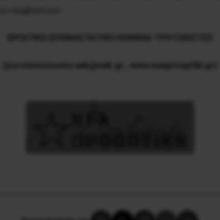
ών συμβουλίων.
ΕΡΓΑΤΙΚΟ ΕΠΑΝΑΣΤΑΤΙΚΟ ΚΟΜΜΑ-ΤΡΟΤΣΚΙΣΤΕΣ
(για επικοινωνία
eek
@
eek
.
gr
,
www
.
neaprooptiki
.
gr
)