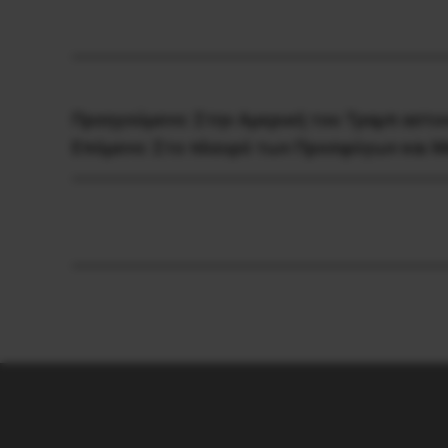
Προηγούμενο:
Στην Αμερική του Τραμπ αστυ
Επόμενο:
Στο πλευρό των Προσφύγων και 