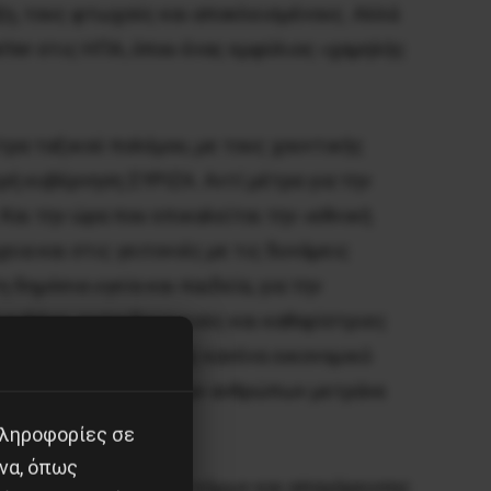
άξη, τους φτωχούς και αποκλεισμένους. Αλλά
atter στις ΗΠΑ, όπου ένας εμφύλιος «χαμηλής
ρα ταξικού πολέμου, με τους χουντικής
ή κυβέρνηση ΣΥΡΙΖΑ. Αντί μέτρα για την
αι την ώρα που επικαλείται την «εθνική
ια και στις γειτονιές με τις δυνάμεις
 δημόσια υγεία και παιδεία, για την
λαμβάνει εκπαιδευτικούς και καθαρίστριες
 των ξενοδόχων –χωρίς κανένα οικονομικό
 Γι’ αυτούς οι ζωές των ανθρώπων μετράνε
πληροφορίες σε
να, όπως
 των αντιαπεργιακών νόμων και απαγόρευσης