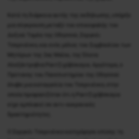
Κατά τη διάρκεια αυτής της εκδήλωσης, υπήρξε
μια σύγκρουση μεταξύ του επικεφαλής του
Δεξιού Τομέα της Οδησσού, Σεργκέι
Τσερνιένκο, και ενός μέλος του Συμβουλίου των
Μητέρων της 2ας Μαΐου, της Έλενα
Αλεξάντροβνα Ραντζιχόβσκαγια. Αργότερα, ο
Πρύτανης του Πανεπιστημίου της Οδησσού
έλαβε μια καταγγελία του Τσερνιένκο, στην
οποία προφασιζόταν ότι η Ραντζιχόβσκαγια
είχε εμπλακεί σε αντι-ουκρανικές
δραστηριότητες.
Ο Σεργκέι Τσερνιένκο κατηγόρησε επίσης τη