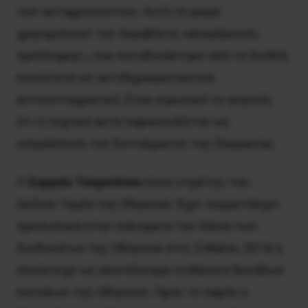
των αντιφρονούντων. Αυτή τη φορά
χρησιμοποιεί την περιβόητη «απαγόρευση
πρόσληψης», που καταδικάστηκε από τη διεθνή
κοινότητα ως αντιδημοκρατική και
αντισυνταγματική. Είναι ειρωνικό το γεγονός
ότι η τεχνική αυτή παρουσιάζεται ως
υπεράσπιση του Συντάγματος της Oυκρανίας.
O
Σεργκέι Τσερνιένκο
είναι ο ηγέτης του
Δεξιού Τομέα της Οδησσού. Έχει συμμετάσχει
προσωπικά στην πολιορκία του Oίκου των
Συνδικάτων της Οδησσού στις 2 Μαΐου, 2014, η
οποία είχε ως αποτέλεσμα το θάνατο δεκάδων
κατοίκων της Οδησσού. Προς το παρόν ο