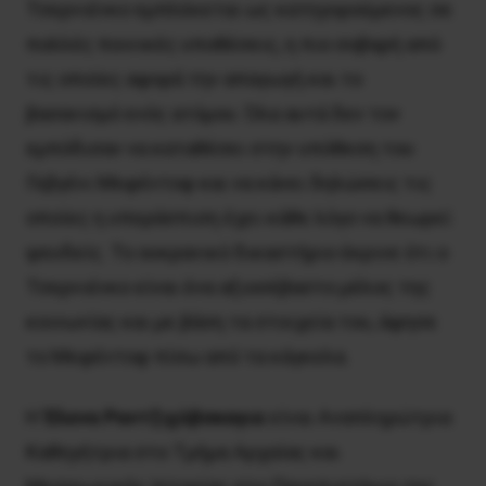
Τσερνιένκο εμπλέκεται ως κατηγορούμενος σε
πολλές ποινικές υποθέσεις, η πιο σοβαρή από
τις οποίες αφορά την απαγωγή και το
βασανισμό ενός ατόμου. Όλα αυτά δεν τον
εμπόδισαν να καταθέσει στην υπόθεση του
Γεβγένι Μεφέντοφ και να κάνει δηλώσεις τις
οποίες η υπεράσπιση έχει κάθε λόγο να θεωρεί
ψευδείς. Το ουκρανικό δικαστήριο έκρινε ότι ο
Τσερνιένκο είναι ένα αξιοσέβαστο μέλος της
κοινωνίας και με βάση τα στοιχεία του, άφησε
το Μεφέντοφ πίσω από τα κάγκελα.
Η
Έλενα Ραντζιχόβσκαγια
είναι Αναπληρώτρια
Καθηγήτρια στο Τμήμα Αρχαίας και