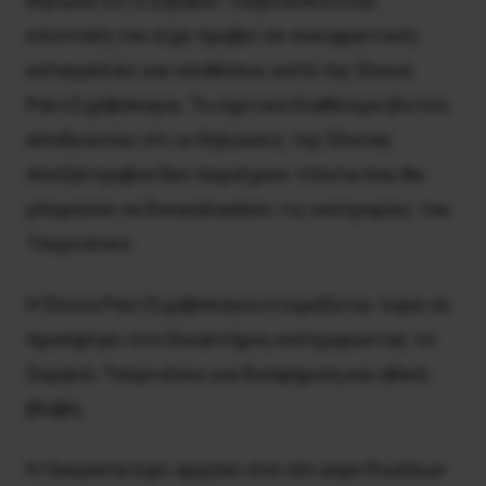
δήλωσε ότι ο Σεργκέι Τσερνιένκο στην
επιστολή του είχε προβεί σε συκοφαντικές
καταγγελίες και επιθέσεις κατά της Έλενα
Ραντζιχόβσκαγια. Το σχετικό διαθέσιμο βίντεο
αποδεικνύει ότι οι δηλώσεις της Έλενας
Αλεξάντροβνα δεν περιέχουν τίποτα που θα
μπορούσε να δικαιολογήσει τις κατηγορίες του
Τσερνιένκο.
Η Έλενα Ραντζιχόβσκαγια ετοιμάζεται τώρα να
προσφύγει στο δικαστήριο, κατηγορώντας το
Σεργκέι Τσερνιένκο για δυσφήμιση και ηθική
βλάβη.
Η Ουκρανία έχει αρχίσει ένα νέο γύρο διώξεων