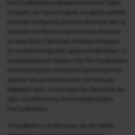
Ραντζιχόβσκαγια, κορυφαία ειδικό στο Τμήμα
Ιστορίας του Πανεπιστημίου, για χρήση χυδαίας
γλώσσας σε δημόσιο χώρο και απαίτησε από τη
διοίκηση του Πανεπιστημίου να την απολύσει.
Σε απάντηση, ο Πρύτανης ανέφερε επισήμως
ότι οι πανεπιστημιακές αρχές καταδικάζουν τις
καταγγελλόμενες πράξεις της Ραντζιχόβσκαγια
και θα ξεκινήσουν εσωτερική έρευνα σχετικά,
γεγονός που αντικατοπτρίζει την έλλειψη
σεβασμού προς το Σύνταγμα της Ουκρανίας και
προς τη διδάσκουσα, Έλενα Αλεξάντροβνα
Ρανζιχόβσκαγια.
Το Συμβούλιο των Μητέρων της 2ας Μαΐου