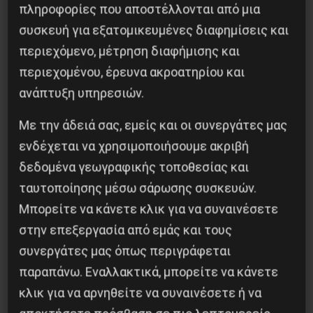
πολιορκία του Oίκου των Συνδικάτων. Η Έλενα
πληροφορίες που αποστέλλονται από μια
Ραντζιχόβσκαγια, μαζί με άλλες μητέρες και
συσκευή για εξατομικευμένες διαφημίσεις και
συγγενείς εκείνων που έχασαν τη ζωή τους,
περιεχόμενο, μέτρηση διαφήμισης και
είναι μια γενναία μαχήτρια για τη δικαιοσύνη.
περιεχομένου, έρευνα ακροατηρίου και
Έχει καταθέσει σχετικά με την πολιορκία, σε
ανάπτυξη υπηρεσιών.
ακροάσεις που πραγματοποιήθηκαν από
Με την άδειά σας, εμείς και οι συνεργάτες μας
έγκριτους διεθνείς οργανισμούς.
ενδέχεται να χρησιμοποιήσουμε ακριβή
δεδομένα γεωγραφικής τοποθεσίας και
Επαφή: Kirill Keller mama2may@gmail.com
ταυτοποίησης μέσω σάρωσης συσκευών.
+380688137820
Μπορείτε να κάνετε κλικ για να συναινέσετε
στην επεξεργασία από εμάς και τους
συνεργάτες μας όπως περιγράφεται
παραπάνω. Εναλλακτικά, μπορείτε να κάνετε
Κοινοποίησε το:
κλικ για να αρνηθείτε να συναινέσετε ή να