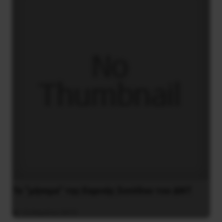
Το “μήνυμα” της Εαρινής Συνόδου του ΔΝΤ
14 Απριλίου 2019