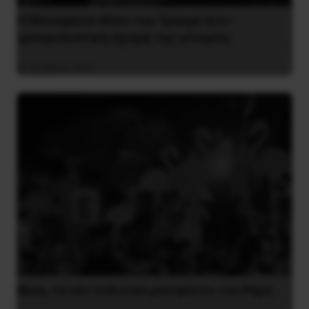
Η Μπουρκίνα Φάσο του Τραορέ αντι-
ιμπεριαλιστική σχισμή της ιστορίας
26 Μαΐου 2025
Besa, το νέο πολιτικό μανιφέστο του Ράμα