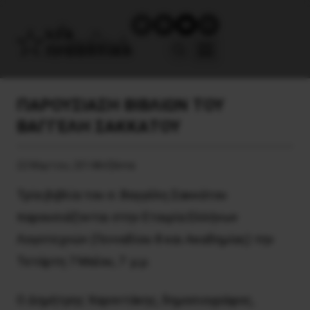
ΠΑΡΟΥΣΙΑΣΗ ΒΙΒΛΙΩΝ ΤΟΥ
ΒΑΓΓΕΛΗ ΣΑΚΚΑΤΟΥ
22 Μαρτίου, 2014
Ατζέντα
Τρία βιβλία του σ. Βαγγέλη Σακκάτου
παρουσιάζονται στην Εταιρία Ελλήνων
Λογοτεχνών (Γενναδίου 8 και Ακαδημίας) την
Τετάρτη 7 Μαΐου, 7 μ.μ.
Ο Δημήτρης Χαροντάκης, δημοσιογράφος,