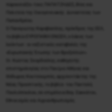
παρουσιάζει τους ΠΑΠΑΤΖΗΔΕΣ, Βίος και
Πολιτεία της Οικογενειακής Δυναστείας των
Παπανδρέου.
Ο Παναγιώτης Καραβασίλης, πρόεδρος της ΕΕΛ,
το βιβλίο ΕΥΡΩΠΑΪΚΗ ΕΝΩΣΗ, o λάκος των
λεόντων : οι ναζιστικές καταβολές της
«Ευρωπαϊκής Ένωσης των Βρυξελλών».
Οι Κώστας Σκορδούλης, καθηγητής
επιστημολογίας στο Παν/μιο Αθήνας και
Θόδωρος Κουτσουμπός, αρχισυντάκτης της
Νέας Προοπτικής, το βιβλίο του Παντελή
Πουλιόπουλου, σε επιμέλεια Βαγ. Σακκάτου,
Εθνικισμός και Αγριανθρωπισμός.