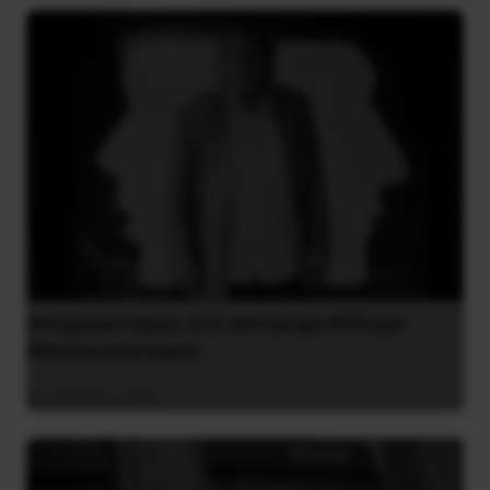
Αποχαιρετισμός στο σύντροφο Θόδωρο
Μεγαλοοικονόμου
26 Ιουλίου 2026