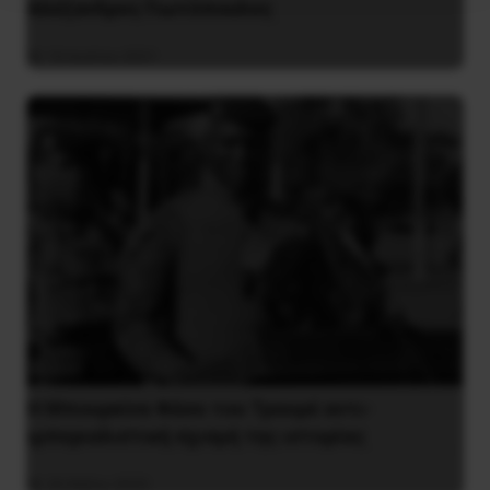
Αλέξανδρος Γιωτόπουλος
16 Ιουλίου 2021
Η Μπουρκίνα Φάσο του Τραορέ αντι-
ιμπεριαλιστική σχισμή της ιστορίας
26 Μαΐου 2025