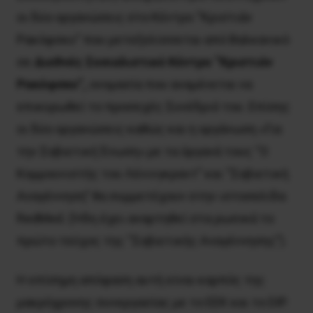
οι δύο οργανώσεις στο Κέντρο “Κριστιάν
Ρακόφσκυ” που μετεξελίσσεται από Βαλκανικό
σε
Διεθνές Σοσιαλιστικό Κέντρο “Κριστιάν
Ρακόφσκυ”,
ονομασία που αναμένεται να
επικυρωθεί το προσεχές Συνέδριό του. Επίσης
οι δύο οργανώσεις καθώς και η οργάνωση «Για
την Σοβιετική Ένωση» με τα όργανά τους “Ο
Κομμουνιστής του Λένινγκραντ” και “Σοβιετική
Αναγέννηση” θα συμμετέχουν στην ιστοσελίδα
RedMed. (Ήδη έχει αναρτηθεί στα ρωσικά το
πρώτο τεύχος της “Σοβιετικής Αναγέννησης”).
Η επίσημη απόφαση αυτή είναι καρπός της
μακρόχρονης συνεργασίας με το ΕΕΚ και το DIP.