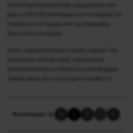
Στο Κέντρο Ρακόφσκυ ήδη συμμετέχουν σαν
μέλη το ΟΚΠ (Ενιαίο Κομμουνιστικό Κόμμα) της
Ρωσίας και σύντροφοι από την Βουλγαρία,
Πολωνία και Ουγγαρία.
Στους ταραγμένους μας καιρούς, καιρούς της
παγκόσμιας επανάστασης, πολέμων και
αντεπανάστασης, η είδηση είναι ελπιδοφόρα.
«Προλετάριοι όλων των χωρών ενωθείτε!»
Κοινοποίησε το: