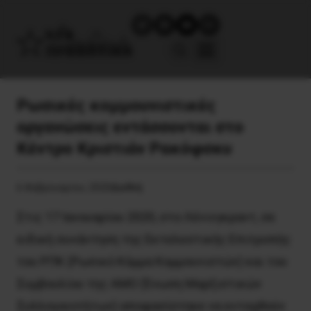
Pωσικές κομμουνιστικές
οργανώσεις εντάσσονται στο
Kέντρο Kριστιάν Pακόφσκυ
6 Φεβρουαρίου, 2020
Διεθνή
Στις 17 Ιανουαρίου 2020, στο Λένινγκραντ, σε
ειδική συνάντηση της Εκτελεστικής Επιτροπής
του ΡΠΚ (Ρωσικό Κόμμα Κομμουνιστών) και του
Συμβουλίου της ΑΜΟ (Ένωση Μαρξιστικών
Συλλογικοτήτων) αποφασίστηκε να ενταχθούν