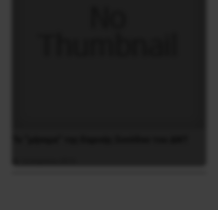
Το “μήνυμα” της Εαρινής Συνόδου του ΔΝΤ
14 Απριλίου 2019