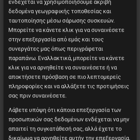
ενδέχεται να χρησιμοποιήσουμε ακριβή
Iσπανία
δεδομένα γεωγραφικής τοποθεσίας και
5 Αυγούστου 2026
ταυτοποίησης μέσω σάρωσης συσκευών.
Μπορείτε να κάνετε κλικ για να συναινέσετε
στην επεξεργασία από εμάς και τους
συνεργάτες μας όπως περιγράφεται
παραπάνω. Εναλλακτικά, μπορείτε να κάνετε
κλικ για να αρνηθείτε να συναινέσετε ή να
αποκτήσετε πρόσβαση σε πιο λεπτομερείς
πληροφορίες και να αλλάξετε τις προτιμήσεις
σας πριν συναινέσετε.
Λάβετε υπόψη ότι κάποια επεξεργασία των
Besa, το νέο πολιτικό μανιφέστο του Ράμα
προσωπικών σας δεδομένων ενδέχεται να μην
απαιτεί τη συγκατάθεσή σας, αλλά έχετε το
5 Αυγούστου 2026
δικαίωμα να αρνηθείτε αυτήν την επεξεργασία.