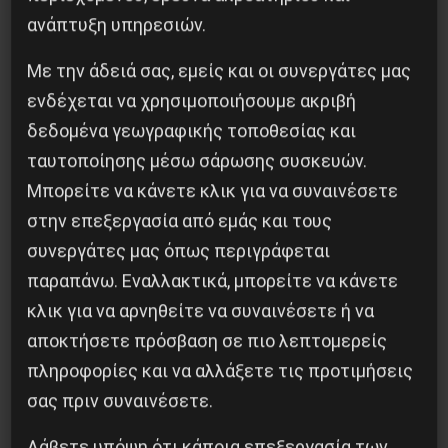
Iσπανία
ανάπτυξη υπηρεσιών.
5 Αυγούστου 2026
Με την άδειά σας, εμείς και οι συνεργάτες μας
ενδέχεται να χρησιμοποιήσουμε ακριβή
δεδομένα γεωγραφικής τοποθεσίας και
ταυτοποίησης μέσω σάρωσης συσκευών.
Μπορείτε να κάνετε κλικ για να συναινέσετε
στην επεξεργασία από εμάς και τους
συνεργάτες μας όπως περιγράφεται
παραπάνω. Εναλλακτικά, μπορείτε να κάνετε
κλικ για να αρνηθείτε να συναινέσετε ή να
αποκτήσετε πρόσβαση σε πιο λεπτομερείς
πληροφορίες και να αλλάξετε τις προτιμήσεις
Το ΑΙ βαθαίνει την Κρίση
σας πριν συναινέσετε.
4 Αυγούστου 2026
Λάβετε υπόψη ότι κάποια επεξεργασία των