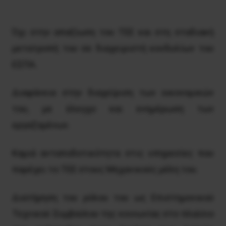
Όχι στην απαξίωση του ΤΕΕ και στη σταδιακή
μετατροπή του σε διαχειριστή κονδυλίων του
ΕΣΠΑ.
Διαφάνεια στην διαχείριση των οικονομικών
του, με έλεγχο και ενημέρωση των
εργαζομένων.
Καμιά ανταποδοτικότητα στις υπηρεσίες που
παρέχει το ΤΕΕ στους Μηχανικούς μέλη του.
Διατήρηση του ρόλου του ως Επιστημονικού
Τεχνικού Συμβούλου της κοινωνίας στο πλαίσιο