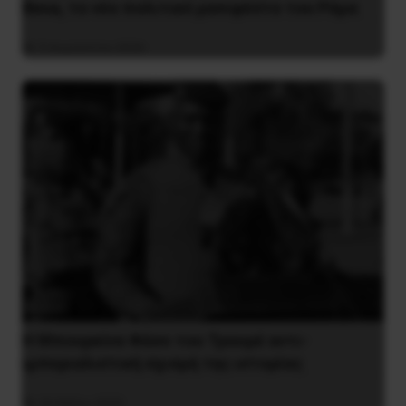
Besa, το νέο πολιτικό μανιφέστο του Ράμα
5 Αυγούστου 2026
Η Μπουρκίνα Φάσο του Τραορέ αντι-
ιμπεριαλιστική σχισμή της ιστορίας
26 Μαΐου 2025