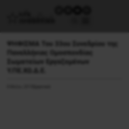
ΨΗΦΙΣΜΑ Του 33ου Συνεδρίου της
Πανελλήνιας Ομοσπονδίας
Σωματείων Εργαζομένων
Υ.ΠΕ.ΧΩ.Δ.Ε.
8 Μαΐου, 2015
Εργατικά