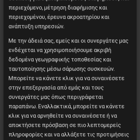
Η βαρβαρότητα που βιώνουμε σε όλους τους
περιεχόμενο, μέτρηση διαφήμισης και
τομείς της ζωής μας χωράει μόνο συλλογικές
περιεχομένου, έρευνα ακροατηρίου και
διεκδικήσεις.
ανάπτυξη υπηρεσιών.
Σε μια εποχή τεράτων παραμένουμε άνθρωποι.
Με την άδειά σας, εμείς και οι συνεργάτες μας
ενδέχεται να χρησιμοποιήσουμε ακριβή
Καλούς αγώνες!
δεδομένα γεωγραφικής τοποθεσίας και
ταυτοποίησης μέσω σάρωσης συσκευών.
Μπορείτε να κάνετε κλικ για να συναινέσετε
στην επεξεργασία από εμάς και τους
Κοινοποίησε το:
συνεργάτες μας όπως περιγράφεται
παραπάνω. Εναλλακτικά, μπορείτε να κάνετε
κλικ για να αρνηθείτε να συναινέσετε ή να
αποκτήσετε πρόσβαση σε πιο λεπτομερείς
Προηγούμενο:
26 Ιουνίου 2022: Παγκόσμια Μέρα
πληροφορίες και να αλλάξετε τις προτιμήσεις