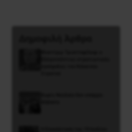
Δημοφιλή Άρθρα
Βλαντίμιρ Τριανταφίλοφ: ο
Ελληνοπόντιος στρατιωτικός
εγκέφαλος του Κόκκινου
Στρατού
Χωρίς Νεολαία δεν υπάρχει
Αλβανία
Η Eπανάσταση της 19 Ιουλίου