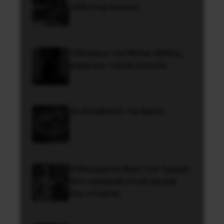
1936 στην Iσπανία
Οδύσσεια του Νόλαν: Μύθος,
μνήμη και ταξική εξουσία
Το ΑΙ βαθαίνει την Κρίση
Η Μπουρκίνα Φάσο του Τραορέ
αντι-ιμπεριαλιστική σχισμή
της ιστορίας