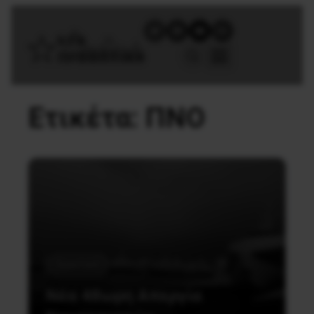
Ετικέτα:
ΠΝΟ
Εργατικά
Νέα 48ωρη Απεργία