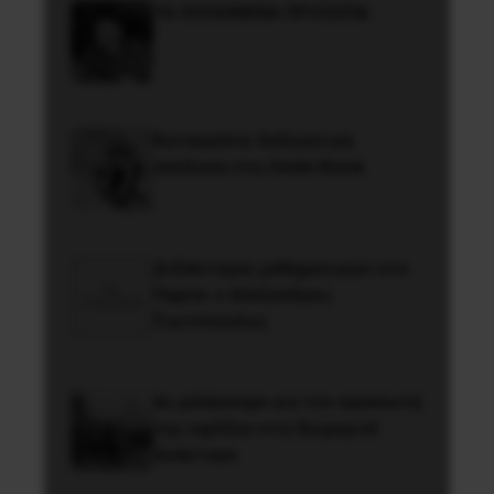
ΤΑ ΘΟΛΩΜΕΝΑ ΠΡΟΣΩΠΑ
Καταγγελία: Εκδικητική
απόλυση στη Smile Kiosk
Διδάκτορας μαθηματικών στο
Παρίσι ο Αλέξανδρος
Γιωτόπουλος
Ας μιλήσουμε για τον οργανωτή
της εφόδου στα Χειμερινά
Ανάκτορα