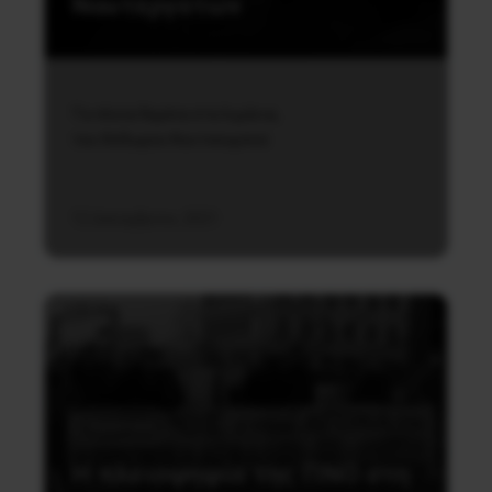
Ναυτεργατών
Tα πλοία δεμένα στα λιμάνια,
του Θόδωρου Κουτσουμπού
12 Δεκεμβρίου, 2021
Εργατικά
Η πλειοψηφία της ΠΝΟ στη