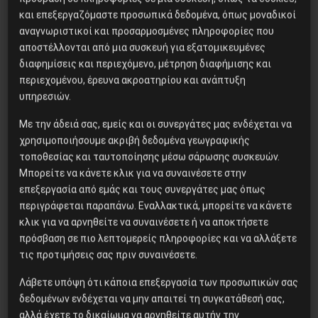
και επεξεργαζόμαστε προσωπικά δεδομένα, όπως μοναδικοί
αναγνωριστικοί και προσαρμοσμένες πληροφορίες που
αποστέλλονται από μια συσκευή για εξατομικευμένες
Εργατικά
διαφημίσεις και περιεχόμενο, μέτρηση διαφήμισης και
10-12 Νοέμβρη: 48ωρη
περιεχομένου, έρευνα ακροατηρίου και ανάπτυξη
υπηρεσιών.
Πανελλαδική απεργία σε
όλα τα πλοία
Με την άδειά σας, εμείς και οι συνεργάτες μας ενδέχεται να
χρησιμοποιήσουμε ακριβή δεδομένα γεωγραφικής
τοποθεσίας και ταυτοποίησης μέσω σάρωσης συσκευών.
Μπορείτε να κάνετε κλικ για να συναινέσετε στην
επεξεργασία από εμάς και τους συνεργάτες μας όπως
Για προοπτική κλιμάκωσης μιλούν τα
περιγράφεται παραπάνω. Εναλλακτικά, μπορείτε να κάνετε
ναυτεργατικά σωματεία
κλικ για να αρνηθείτε να συναινέσετε ή να αποκτήσετε
πρόσβαση σε πιο λεπτομερείς πληροφορίες και να αλλάξετε
τις προτιμήσεις σας πριν συναινέσετε.
9 Νοεμβρίου, 2021
Λάβετε υπόψη ότι κάποια επεξεργασία των προσωπικών σας
δεδομένων ενδέχεται να μην απαιτεί τη συγκατάθεσή σας,
αλλά έχετε το δικαίωμα να αρνηθείτε αυτήν την