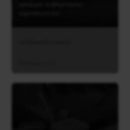
γραμμή κυβέρνησης-
εφοπλιστών
του Θόδωρου Κουτσουμπού
12 Νοεμβρίου, 2021
Εργατικά