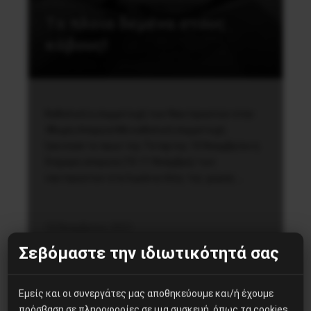
Τα πλοία δεμένα στους
κάβους!
Καθολική η συμμετοχή των Ναυτεργατών στην
48ωρη Απεργία Με καθολική συμμετοχή
ξεκίνησε το πρωί της Τετάρτης 10 Νοεμβρίου η
διήμερη απεργία (10-11 Νοέμβρη) των
ναυτεργατών στα λιμάνια όλης της χώρας….
10 Νοεμβρίου, 2021
Σεβόμαστε την ιδιωτικότητά σας
Εμείς και οι συνεργάτες μας αποθηκεύουμε και/ή έχουμε
πρόσβαση σε πληροφορίες σε μια συσκευή, όπως τα cookies,