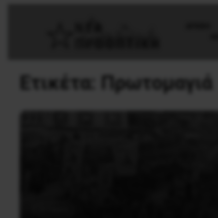
AΡΧΙΚΗ
Θ
Ετικέτα:
Πρωτομαγιά
Ιστορικά