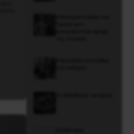
φοβερά
απομένει
Η Μπουρκίνα Φάσο του
Τραορέ αντι-
ιμπεριαλιστική σχισμή
της ιστορίας
Η Φινλανδία στο ρυθμό
του πολέμου
Το ΑΙ βαθαίνει την Κρίση
Διδάκτορας