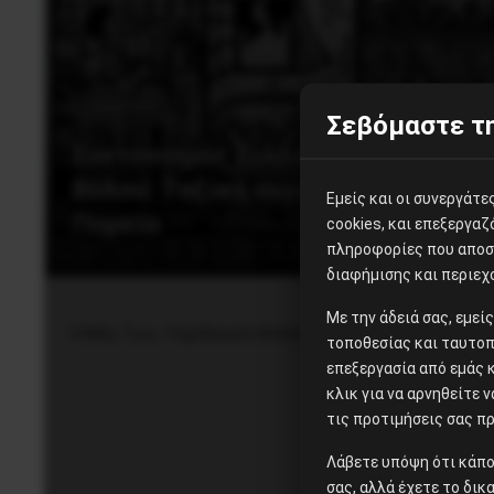
Εργατικά
Σεβόμαστε τη
Συντονισμός Συλλογικοτήτων
Βόλου: Ταξική συγκέντρωση και
Εμείς και οι συνεργάτ
Πορεία
cookies, και επεξεργα
πληροφορίες που αποστ
διαφήμισης και περιεχ
Με την άδειά σας, εμε
6 Μάη, 7 μ.μ., Ταχυδρομείο Βόλου
τοποθεσίας και ταυτοπ
επεξεργασία από εμάς 
κλικ για να αρνηθείτε 
τις προτιμήσεις σας πρ
Λάβετε υπόψη ότι κάπο
σας, αλλά έχετε το δικ