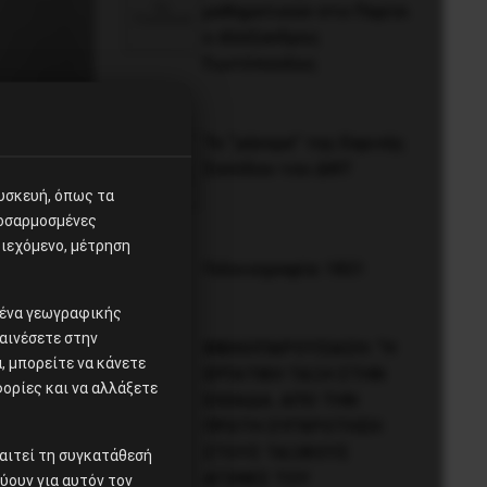
μαθηματικών στο Παρίσι
ο Αλέξανδρος
Γιωτόπουλος
Το “μήνυμα” της Εαρινής
Συνόδου του ΔΝΤ
συσκευή, όπως τα
ροσαρμοσμένες
ιεχόμενο, μέτρηση
Γελοιογραφία: 1821
ομένα γεωγραφικής
αινέσετε στην
ΒΙΒΛΙΟΠΑΡΟΥΣΙΑΣΗ: “Η
 μπορείτε να κάνετε
ΕΡΓΑΤΙΚΗ ΤΑΞΗ ΣΤΗΝ
φορίες και να αλλάξετε
ΕΛΛΑΔΑ. ΑΠΟ ΤΗΝ
ΠΡΩΤΗ ΣΥΓΚΡΟΤΗΣΗ
ΣΤΟΥΣ ΤΑΞΙΚΟΥΣ
αιτεί τη συγκατάθεσή
ΑΓΩΝΕΣ ΤΟΥ
χύουν για αυτόν τον