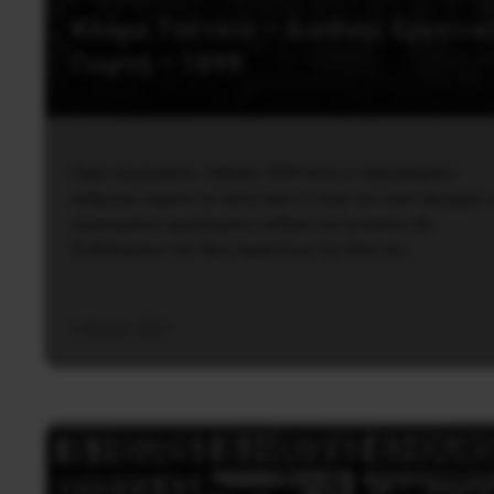
Κλάρα Τσέτκιν – Διεθνής Εργατικ
Γιορτή – 1899
Πηγή: Δικαιοσύνη, 1 Μαΐου 1899 Όπου οι πολυάσχολοι
άνθρωποι σέρνονται κάτω από το ζυγό του καπιταλισμού, 
οργανωμένοι εργαζόμενοι, άνδρες και γυναίκες, θα
διαδηλώνουν την Πρωτομαγιά για την ιδέα της…
6 Μαΐου, 2021