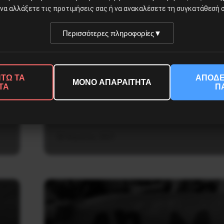
Πρωτομαγιάτικη Διακήρυξη 
να αλλάξετε τις προτιμήσεις σας ή να ανακαλέσετε τη συγκατάθεσή σ
Κέντρου «Κριστιάν Ρακόβσκι
Περισσότερες πληροφορίες
▼
Αγγλικά Ρωσικά Ο αγώνας για τη Ζωή είναι αγώνας 
ΤΩ ΤΑ
ΑΠΟΔΕ
ανατρέψουμε τον παγκόσμιο Καπιταλισμό, για τον 
ΜΟΝΟ ΑΠΑΡΑΙΤΗΤΑ
ΤΑ
Π
Σοσιαλισμό 1. Αυτή τη Διεθνή Μέρα της Εργασίας, 
Πρωτομαγιά του 2021,…
30 Απριλίου, 2021