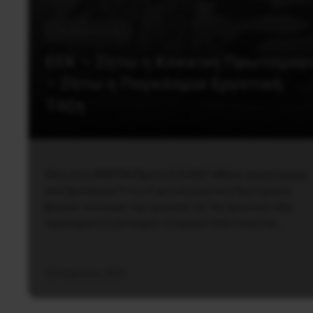
Ανακοινώσεις
ΕΕΚ – Ζήτω η Κόκκινη Πρωτομαγ
– Ζήτω η Παγκόσμια Εργατική
Τάξη
Όλοι στην ΑΠΕΡΓΙΑ Πέμπτη 6/5/2021 Αθήνα, συγκέντρωση
στα Προπύλαια 11 π.μ. Η φετινή Εργατική Πρωτομαγιά
βρίσκει τον κόσμο της εργασίας και την εργατική τάξη
παγκόσμια στο μεταίχμιο ιστορικών πολιτικών και…
29 Απριλίου, 2021