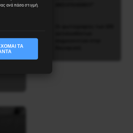
του
ΜΕΣΟΠΟΛΕΜΟΥ”
ας ανά πάσα στιγμή.
»
Οι φωτογραφίες των 200
εκτελεσθέντων
για να
κομμουνιστών στην
ΧΟΜΑΙ ΤΑ
παγκόσμιο
Καισαριανή
ΑΝΤΑ
την