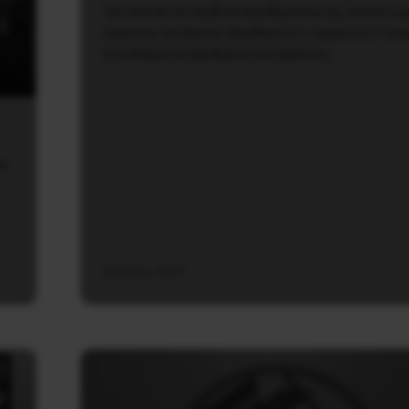
“Οκτάνα θα πη αληθινή ελευθερία και όχι εκείνη η 
ή
ειρωνεία, να λέγεται ελευθερία ό,τι χωρεί ή ό,τι εν
στα ελάχιστα περιθώρια που αφήνουν…
οι
6 Μαΐου, 2021