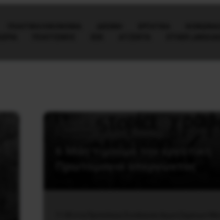
ΠΟΛΙΤΙΚΉ/ΟΙΚΟΝΟΜΊΑ
ΔΙΕΘΝΗ
ΕΡΓΑΤΙΚΑ
ΚΟΙΝΩΝΙΑ
ΕΩΡΙΑ
ΠΟΛΙΤΙΣΜΟΣ
ΕΕΚ
ΑΤΖΈΝΤΑ
OTHER LANGUA
Εργατικά
6 Μάη τιμούμε την εργατική
Πρωτομαγιά απεργώντας
11:00 στα Προπύλαια Συνέλευση Αγωνιζόμενων Ηθ