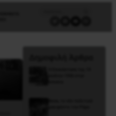
/ΚΙΝΗΜΑΤΑ
GES
Δημοφιλή Άρθρα
Η Eπανάσταση της 19
Ιουλίου 1936 στην
Iσπανία
Besa, το νέο πολιτικό
μανιφέστο του Ράμα
οποιών