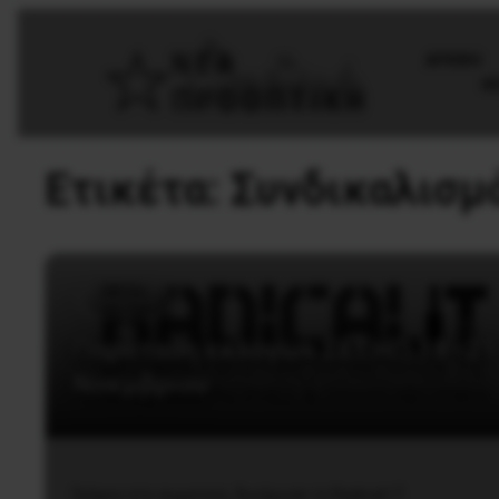
AΡΧΙΚΗ
Θ
Ετικέτα:
Συνδικαλισμ
Εργατικά
Παράταση εκλογών ΣΕΤΗΠ 18–21
Νοεμβρίου
Γράψου στο σωματείο, δυνάμωσε το Radical I.T.