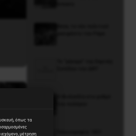
Iσπανία
Besa, το νέο πολιτικό
μανιφέστο του Ράμα
Το “μήνυμα” της Εαρινής
Συνόδου του ΔΝΤ
Η Φινλανδία στο ρυθμό
του πολέμου
συσκευή, όπως τα
ροσαρμοσμένες
 της
Γελοιογραφία: 1821
ιεχόμενο, μέτρηση