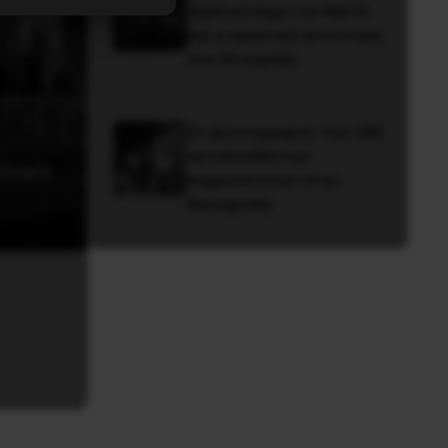
πραξικόπημα του ΝΑΤΟ
και η εργατική αντίσταση
στο Ντονμπάς
Οι φωτογραφίες των 200
εκτελεσθέντων
στικό
κομμουνιστών στην
Καισαριανή