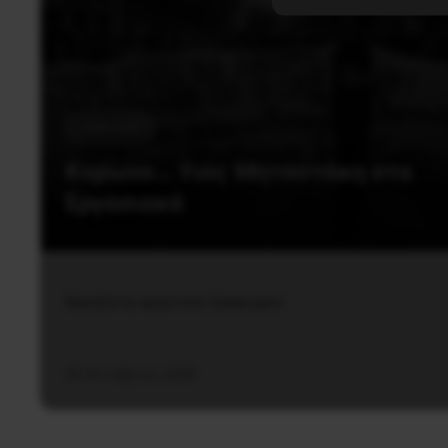
Πολιτική
Κορωνο… Υιός Μητσοτάκη στα
Εργασιακά
Χρειάζεται εργατικός ξεσηκωμός
30 Οκτωβρίου, 2020