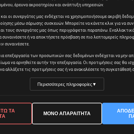
Amazon
ομένου, έρευνα ακροατηρίου και ανάπτυξη υπηρεσιών.
ίς και οι συνεργάτες μας ενδέχεται να χρησιμοποιήσουμε ακριβή δεδ
οίησης μέσω σάρωσης συσκευών. Μπορείτε να κάνετε κλικ για να συν
και τους συνεργάτες μας όπως περιγράφεται παραπάνω. Εναλλακτικά,
για απόπειρες διάλυσης συνδικάτων στην Αλαμπάμ
να συναινέσετε ή να αποκτήσετε πρόσβαση σε πιο λεπτομερείς πληρο
ιν συναινέσετε.
ια επεξεργασία των προσωπικών σας δεδομένων ενδέχεται να μην απ
αίωμα να αρνηθείτε αυτήν την επεξεργασία. Οι προτιμήσεις σας θα ισ
να αλλάξετε τις προτιμήσεις σας ή να ανακαλέσετε τη συγκατάθεσή σ
13 Μαρτίου, 2021
Περισσότερες πληροφορίες
▼
ΤΩ ΤΑ
ΑΠΟΔΕ
ΜΟΝΟ ΑΠΑΡΑΙΤΗΤΑ
ΤΑ
Π