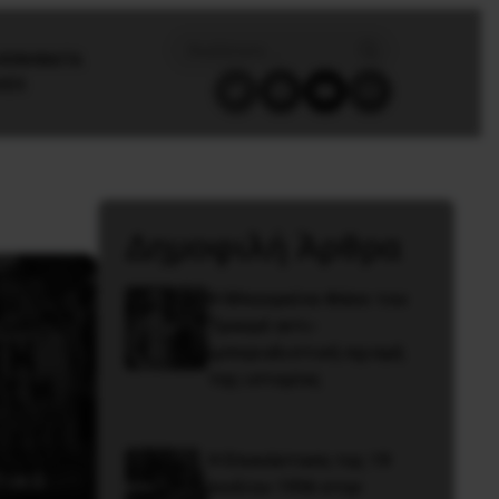
/ΚΙΝΗΜΑΤΑ
GES
Δημοφιλή Άρθρα
Η Μπουρκίνα Φάσο του
Τραορέ αντι-
ιμπεριαλιστική σχισμή
της ιστορίας
Η Eπανάσταση της 19
τικό
Ιουλίου 1936 στην