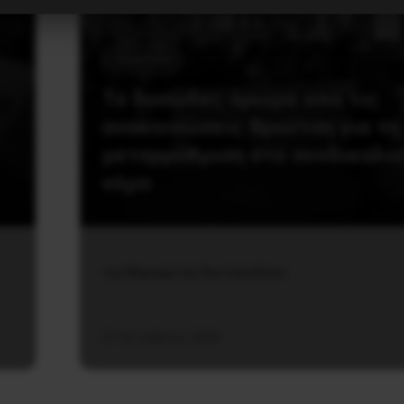
Εργατικά
Το δυσώδες άρωμα από τις
ανακοινώσεις Βρούτση για τη
μεταρρύθμιση στο συνδικαλι
νόμο
της Μαργαρίτας Κουτσανέλλου
21 Οκτωβρίου, 2020