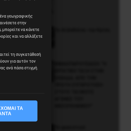
ομένα γεωγραφικής
αινέσετε στην
 μπορείτε να κάνετε
Το ΑΙ βαθαίνει την Κρίση
α
φορίες και να αλλάξετε
αιτεί τη συγκατάθεσή
χύουν για αυτόν τον
ΒΙΒΛΙΟΠΑΡΟΥΣΙΑΣΗ: “Η
ας ανά πάσα στιγμή.
ΕΡΓΑΤΙΚΗ ΤΑΞΗ ΣΤΗΝ
ΕΛΛΑΔΑ. ΑΠΟ ΤΗΝ
ΠΡΩΤΗ ΣΥΓΚΡΟΤΗΣΗ
ΣΤΟΥΣ ΤΑΞΙΚΟΥΣ
ΑΓΩΝΕΣ ΤΟΥ
ΜΕΣΟΠΟΛΕΜΟΥ”
ΧΟΜΑΙ ΤΑ
ΑΝΤΑ
Το φασιστικό