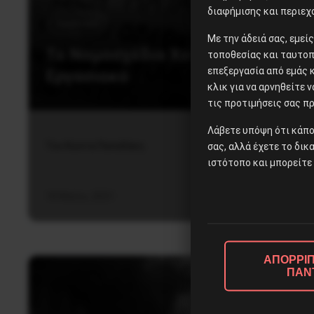
διαφήμισης και περιεχ
Εργατικά
Με την άδειά σας, εμε
To Noμοσχέδιο Χατζηδάκη για το
τοποθεσίας και ταυτοπ
επεξεργασία από εμάς 
Εργασιακό
κλικ για να αρνηθείτε 
τις προτιμήσεις σας πρ
Λάβετε υπόψη ότι κάπο
Του Κώστα Παπαδάκη
σας, αλλά έχετε το δικ
ιστότοπο και μπορείτε 
18 Μαΐου, 2021
ΑΠΟΡΡΙΠ
ΠΑΝ