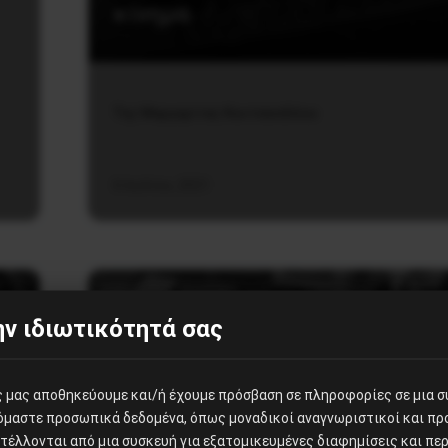
κίνημα
Της Mαργαρίτας Κουτσανέλλου
6 Ιουλίου, 2021
ν ιδιωτικότητά σας
Διεθνή
ες μας αποθηκεύουμε και/ή έχουμε πρόσβαση σε πληροφορίες σε μια 
ζόμαστε προσωπικά δεδομένα, όπως μοναδικοί αναγνωριστικοί και π
Εβδομαδιαίο μποϊκοτάζ κατά
έλλονται από μια συσκευή για εξατομικευμένες διαφημίσεις και περ