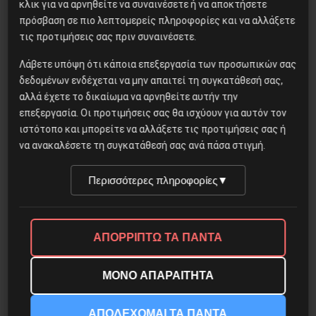
κλικ για να αρνηθείτε να συναινέσετε ή να αποκτήσετε
Ένα βίντεο που προκαλεί πολλά και σημαντικά
πρόσβαση σε πιο λεπτομερείς πληροφορίες και να αλλάξετε
ερωτηματικά γύρω από τις «διαβουλεύσεις» που
τις προτιμήσεις σας πριν συναινέσετε.
είχε ο υπουργός Δικαιοσύνης, Κώστας Τσιάρας,
σχετικά με το νομοσχέδιο για την υποχρεωτική
Λάβετε υπόψη ότι κάποια επεξεργασία των προσωπικών σας
συνεπιμέλεια έρχεται στη δημοσιότητα από
δεδομένων ενδέχεται να μην απαιτεί τη συγκατάθεσή σας,
Πρωτοβουλία φεμινιστικών οργανώσεων.
αλλά έχετε το δικαίωμα να αρνηθείτε αυτήν την
επεξεργασία. Οι προτιμήσεις σας θα ισχύουν για αυτόν τον
ιστότοπο και μπορείτε να αλλάξετε τις προτιμήσεις σας ή
6 Μαρτίου, 2021
να ανακαλέσετε τη συγκατάθεσή σας ανά πάσα στιγμή.
Περισσότερες πληροφορίες
▼
ΑΠΟΡΡΙΠΤΩ ΤΑ ΠΑΝΤΑ
Δημοφιλή Άρθρα
ΜΟΝΟ ΑΠΑΡΑΙΤΗΤΑ
Η Eπανάσταση της 19 Ιουλίου
ΑΠΟΔΕΧΟΜΑΙ ΤΑ ΠΑΝΤΑ