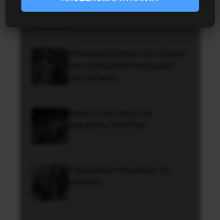
1936 στην Iσπανία
Η Μπουρκίνα Φάσο του Τραορέ
αντι-ιμπεριαλιστική σχισμή
της ιστορίας
Besa, το νέο πολιτικό
μανιφέστο του Ράμα
Η Φινλανδία στο ρυθμό του
πολέμου