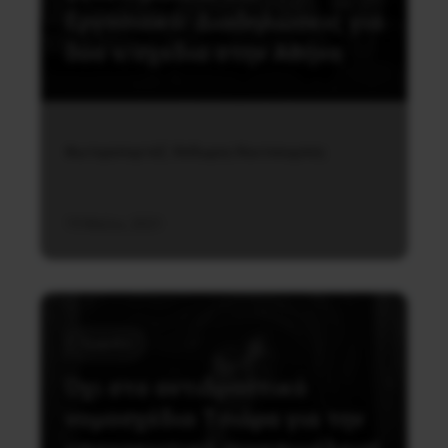
Εργασιακό: Διαδηλώσεις για
δύο ν/σχεδια στην Αθήνα
Φωτορεπορτάζ: Θόδωρος Κουτσουμπός
19 Μαΐου, 2021
Έμφυλο
Όχι στο αντιδραστικό
νομοσχέδιο Τσιάρα για την