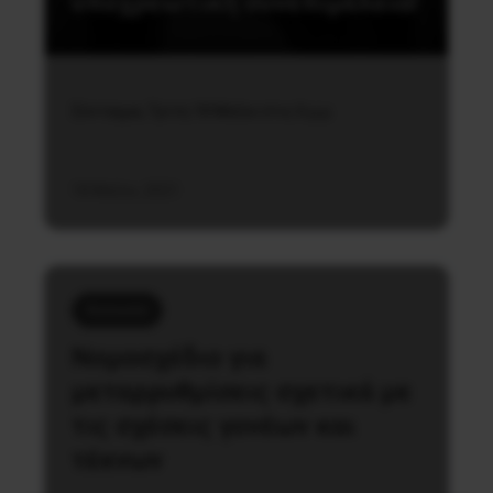
υποχρεωτική συνεπιμέλεια!
Σύνταγμα, Τρίτη 18 Μαΐου στις 6 μ.μ.
18 Μαΐου, 2021
Κοινωνία
Νομοσχέδιο για
μεταρρυθμίσεις σχετικά με
τις σχέσεις γονέων και
τέκνων