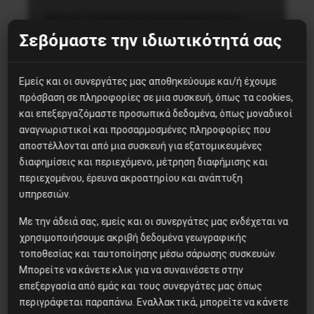
Από την “υποχρεωτική συνεπιμέλεια” στην
δυνητική γονική μέριμνα του Κώστα Παπαδάκη
Σεβόμαστε την ιδιωτικότητά σας
Δεν είμαι σε θέση να γνωρίζω τι είχε στο μυαλό
της η ηγεσία του Υπουργείου Δικαιοσύνης, όταν
Εμείς και οι συνεργάτες μας αποθηκεύουμε και/ή έχουμε
εξήγγειλε εδώ…
πρόσβαση σε πληροφορίες σε μια συσκευή, όπως τα cookies,
και επεξεργαζόμαστε προσωπικά δεδομένα, όπως μοναδικοί
αναγνωριστικοί και προσαρμοσμένες πληροφορίες που
26 Μαρτίου, 2021
αποστέλλονται από μια συσκευή για εξατομικευμένες
Κοινωνία
διαφημίσεις και περιεχόμενο, μέτρηση διαφήμισης και
περιεχομένου, έρευνα ακροατηρίου και ανάπτυξη
Διάλογος για την
υπηρεσιών.
υποχρεωτική συνεπιμέλεια
Με την άδειά σας, εμείς και οι συνεργάτες μας ενδέχεται να
με αποκλεισμό του
χρησιμοποιήσουμε ακριβή δεδομένα γεωγραφικής
γυναικείου κινήματος;
τοποθεσίας και ταυτοποίησης μέσω σάρωσης συσκευών.
Μπορείτε να κάνετε κλικ για να συναινέσετε στην
επεξεργασία από εμάς και τους συνεργάτες μας όπως
περιγράφεται παραπάνω. Εναλλακτικά, μπορείτε να κάνετε