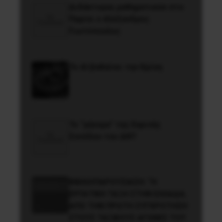
Διδάκτορας μαθηματικών στο
Παρίσι ο Αλέξανδρος
Γιωτόπουλος
Το ΑΙ βαθαίνει την Κρίση
Το “μήνυμα” της Εαρινής
Συνόδου του ΔΝΤ
ΒΙΒΛΙΟΠΑΡΟΥΣΙΑΣΗ: “Η
ΕΡΓΑΤΙΚΗ ΤΑΞΗ ΣΤΗΝ ΕΛΛΑΔΑ.
ΑΠΟ ΤΗΝ ΠΡΩΤΗ ΣΥΓΚΡΟΤΗΣΗ
ΣΤΟΥΣ ΤΑΞΙΚΟΥΣ ΑΓΩΝΕΣ ΤΟΥ