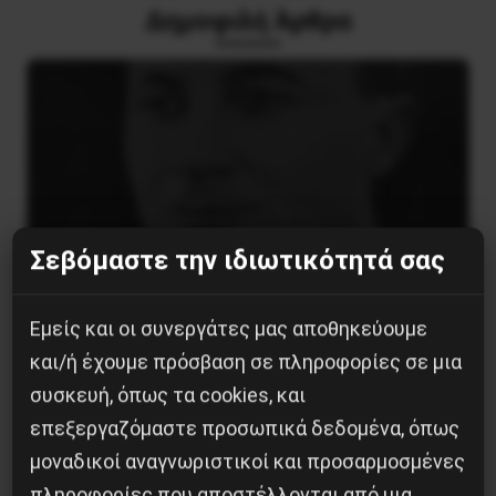
Δημοφιλή Άρθρα
Σεβόμαστε την ιδιωτικότητά σας
Εμείς και οι συνεργάτες μας αποθηκεύουμε
και/ή έχουμε πρόσβαση σε πληροφορίες σε μια
Βλαντίμιρ Τριανταφίλοφ: ο Ελληνοπόντιος
συσκευή, όπως τα cookies, και
στρατιωτικός εγκέφαλος του Κόκκινου
επεξεργαζόμαστε προσωπικά δεδομένα, όπως
Στρατού
μοναδικοί αναγνωριστικοί και προσαρμοσμένες
8 Αυγούστου 2026
πληροφορίες που αποστέλλονται από μια