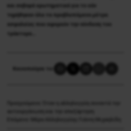
και σοβαρά ερωτηματικά για το εάν
τηρήθηκαν όλα τα προβλεπόμενα μέτρα
ασφαλείας που αφορούν την σύνδεση του
τράκτορα…
Κοινοποίησε το:
Προηγούμενο:
Όταν η αλληλεγγύη συναντά την
αυτοοργάνωση και την απεξάρτηση
Επόμενο:
Μέρα Αλληλεγγύης Γιάννη Μιχαηλίδη