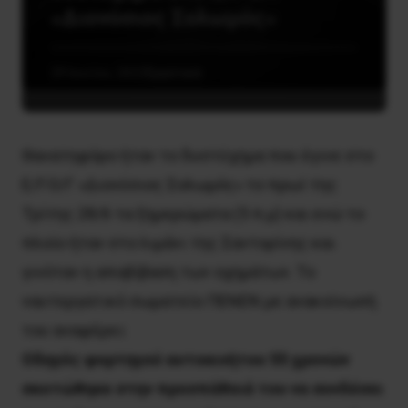
«Διονύσιος Σολωμός»
29 Ιουνίου, 2022
Εργατικά
Θανατηφόρο ήταν το δυστύχημα που έγινε στο 
Ε/Γ-Ο/Γ «Διονύσιος Σολωμός» το πρωί της 
Τρίτης 28/6 τα ξημερώματα (5 π.μ) και ενώ το 
πλοίο ήταν στο λιμάνι της Σαντορίνης και 
γινόταν η αποβίβαση των οχημάτων. Το 
ναυτεργατικό σωματείο ΠΕΝΕΝ με ανακοίνωσή 
του αναφέρει:
Οδηγός φορτηγού αυτοκινήτου 55 χρονών
σκοτώθηκε στην προσπάθειά του να συνδέσει