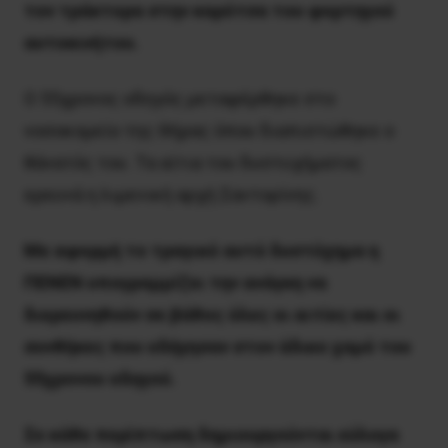
τον τράκτορα στην καρότσα του φορτηγού
αυτοκινήτου.
Ο 55χρονος οδηγός μεταφέρθηκε στο
νοσοκομείο της Θήρας όπου διαπιστώθηκε ο
θάνατός του. Τα αίτια του δυστυχήματος
ερευνά η λιμενική αρχή Σαντορίνης.
Με αφορμή το τραγικό αυτό δυστύχημα η
ΠΕΝΕΝ υπογραμμίζει την ανάγκη να
διερευνηθούν σε βάθος όλες οι αιτίες και οι
συνθήκες που οδήγησαν στον άδικο χαμό του
55χρονου οδηγού.
Σε κάθε περίπτωση δημιουργούνται εύλογα