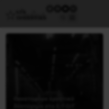
Θανατηφόρο εργατικό
δυστύχημα στο Ε/Γ-Ο/Γ