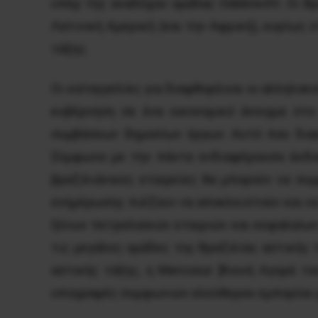
υπέρ της αναδόχου ομάδας Odebrecht. Οι Β
Λατινική Αμερική (και την Αφρική), κυρίως
τάξης.
Οι καταγγελίες για διαφθορά και οι αλληλοκ
κυβέρνηση σε ένα οικονομικό άνοιγμα στο
συμβάσεων δημοσίων έργων. Αυτό που διακ
Σύμφωνα με την πάντα ενδιαφέρουσα έκδοσ
βραζιλιάνικες εταιρείες θα μπορούν να συ
ενημέρωσης πιέζουν να αποκλειστούν και να
ξένων πετρελαϊκών εταιριών και κεφαλαίων
τις μεγάλες ομάδες της Βραζιλίας αστικής 
αστικής τάξης, η Mercosur [Κοινή Αγορά τ
υπογραφές συμφωνιών ελεύθερου εμπορίου μ