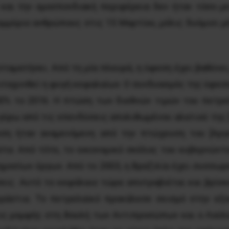
και την ομοσπονδιακή περιφέρεια δεν ήταν τόσο μ
μμύριο ανθρώπους στις 15 Μαρτίου, μόλις δυόμισι 
σταματήσει. Από τη μία πλευρά, η ύφεση έχει βαθύνει
πιταχυνθεί η φυγή κεφαλαίων. Ο συνδυασμός της ύφεση
 30% το 2016. Η πτώση των διεθνών τιμών του πετρε
γύρω από τις επενδύσεις απολιθωμένου αλατιού της [
ση ήταν αναμενόμενη από την πτώχευση του [Αργ
ίστα. Από τότε, το οικονομικό σκέλος του κυβερνών
μοσίων έργων. Από το 2003, η Βραζιλία έχει συσσωρ
εις. Αυτό το κεφάλαιο τώρα αποτραβιέται και βρίσκ
εράστια. Το πετρελαϊκό προκάλεσε σεισμό στην εξο
ις μομφής στη Βουλή των Αντιπροσώπων και ο Λούλα