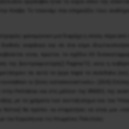
ραζιλιάνοι εργολάβοι ήταν το κύριο όπλο της επέκτ
 στην Κούβα. Το τσουνάμι που επηρεάζει τους αναδόχο
ατηγορίες φανερώνουν μια διαμάχη η οποία, πέρα από
 διεθνές κεφάλαιο και σε ένα κύμα ιδιωτικοποιή
υβεύεται είναι, πρώτον, το σχέδιο 65 δισεκατομμ
η της [κεντροαριστερής] Pagina/12, «ενώ η κυβέρν
μμετάσχουν σε αυτά τα έργα παρά τα σκάνδαλα (sic)
 ευνοηθούν οι ξένες κατασκευαστικές». (20/6) Επίση
 στην Petrobras και στο μέλλον της BNDES, της ανα
τάξης, με τα χρήματα των συνταξιούχων και του Υπου
ου Νότου] θα πρέπει να σταματήσει να είναι μια «τ
ε την Ευρώπη και τις Ηνωμένες Πολιτείες.