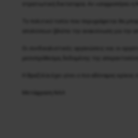
στρατιωτική δικτατορία. Αν «ισορροπήσει η 
Το πολιτικό τοπίο που περιγράφεται θα μπορ
απολύσεων (βλέπε την ανακοίνωση για την απ
Οι συνδικαλιστικές οργανώσεις και οι εργα
μεσοπρόθεσμα, δεδομένης της απεραντοσύνη
Η Βραζιλία έχει γίνει ο πιο αδύναμος κρίκος 
Μετάφραση ΝΑΛ