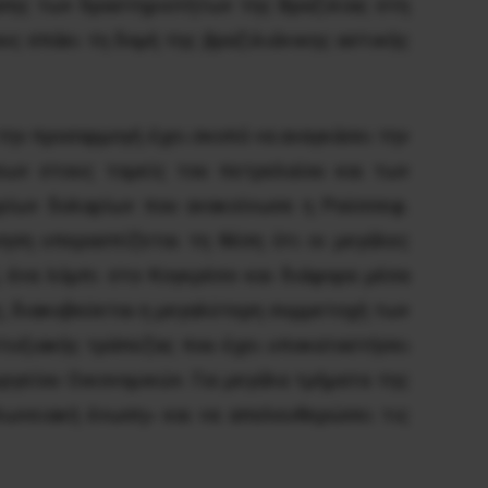
ασης των δραστηριοτήτων της Βραζιλίας στη
υς σπάει τη δομή της βραζιλιάνικης αστικής
 την προσαρμογή έχει σκοπό να αναγκάσει την
σεων στους τομείς του πετρελαίου και των
υρίων δολαρίων που ανακοίνωσε η Ρούσσεφ.
ηση υπερασπίζεται τη θέση ότι οι μεγάλες
, ένα λόμπι στο Κογκρέσο και διάφορα μέσα
ς, διακυβεύεται η μεγαλύτερη συμμετοχή των
πτυξιακής τράπεζας που έχει υποκαταστήσει
ργείου Οικονομικών. Για μεγάλα τμήματα της
ελωνειακή ένωση» και να απελευθερώσει τις