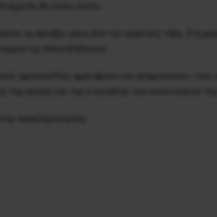
Ντίλμα δε θα πέσει ποτέ».
ούσε να αλλάξει μόνο από την εργατική τάξη. Στη με
εργία της General Motors).
τικές ομοσπονδίες φρενάρουν και απομονώνουν τους 
ς της κρίσης και της κτηνωδίας των επιπτώσεών της
στην παγκόσμια κρίση.