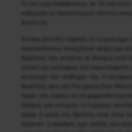
Το νέο κύμα διαδηλώσεων σε 25 πολιτείες 
κυβέρνηση με περισσότερους από ένα εκατο
θητεία της.
Ωστόσο, αυτό δεν σημαίνει ότι η κρίση έχει 
κύμα απολύσεων συνεχίζεται· ακόμη, έχει ε
Βραζιλίας, που μετράται σε δολάρια, κατά
σύνολο της οικονομίας, που περιστρεφόταν 
αστερισμό των αναδόχων της. Η κατάρρευ
Βραζιλίας, πριν από δύο χρόνια, Έικε Μπατ
έχασε τους πόρους για τη χρηματοδότηση δη
δολάρια, που ενίσχυσε τις εγχώριες πιστώσ
αγορά. Η κρίση στη Βραζιλία είναι απλά τ
αυξάνουν· η πρόεδρος έχει πολλές προτάσε