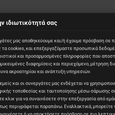
 απάντηση πρέπει να είναι ναι, διότι η Ρούσσεφ καθοδ
ν ιδιωτικότητά σας
 και το διακηρύσσει σε μια ηχηρή δήλωση που υπεγράφ
εργάτες μας αποθηκεύουμε και/ή έχουμε πρόσβαση σε 
πάμα δεν θέλει την «impeachment» [μομφή]. Γι’ αυτό,
ς τα cookies, και επεξεργαζόμαστε προσωπικά δεδομέ
ν πρόεδρο της Γερουσίας, πρόθυμο να αποτρέψει την μ
ριστικοί και προσαρμοσμένες πληροφορίες που αποστ
λουν τα καθήκοντα της Πρόεδρου. Η δουλειά για να στα
μικευμένες διαφημίσεις και περιεχόμενο, μέτρηση δι
γράψει αυτή την εβδομάδα ένα πρόγραμμα χονδροειδ
ευνα ακροατηρίου και ανάπτυξη υπηρεσιών.
τις εταιρικές συμφωνίες, την εξωτερική ανάθεση της
 εμείς και οι συνεργάτες μας ενδέχεται να χρησιμοπο
στις ιδιωτικές επιχειρήσεις, την εγκατάλειψη της
ικής τοποθεσίας και ταυτοποίησης μέσω σάρωσης σ
 την εκτόπιση της BNDES από ιδιωτικές τράπεζες. Γι
ε κλικ για να συναινέσετε στην επεξεργασία από εμά
νία στο Αμερικανικό-Βραζιλιάνικο Επιμελητήριο χρη
πως περιγράφεται παραπάνω. Εναλλακτικά, μπορείτε ν
μάδες μέσω των μέσων δικτύωσης. Μένει να δούμε
συναινέσετε ή να αποκτήσετε πρόσβαση σε πιο λεπτομ