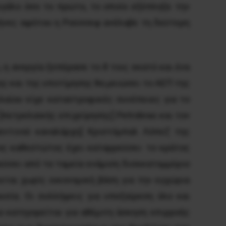
εγάλο όσο το πρώτο, το οποίο εξέπληξε την
μήνες αφότου η Ρούσσεφ ανέλαβε τη δεύτερη
, η ανεργία ξεπέρασε το 8 τοις εκατό και ένα
ς και της υποτίμησης θα μειώσει το ΑΕΠ της
λαίου είχε καταστροφικές συνέπειες για το
πετρελαϊκής επιχείρησης] Petrobras και τον
εντινού καναλάρχη] Κριστόμπαλ Λόπεζ της
τος καθεστώτος έχει καταρρεύσει· το κράτος
εύσει από τα ταμεία ενάμιση δισεκατομμύριο
εται χωρίς οικονομική βάση για την εγχώρια
υσία. Οι συλλήψεις για υπεξαίρεση όλο και
 κατηγορείται για αθέμιτη άσκηση επιρροής