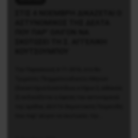
ΣΤΙΣ 4 NΟΕΜΒΡΗ ΔΙΚΑΖΕΤΑΙ Ο
ΑΣΤΥΝΟΜΙΚΟΣ ΤΗΣ ΔEΛTA
ΠΟΥ ΠΑΡ’ ΟΛΙΓΟΝ ΝΑ
ΣΚΟΤΩΣΕΙ ΤΗ Σ. AΓΓΕΛΙΚΗ
KΟΥΤΣΟΥΜΠΟΥ
Tην Παρασκευή 4-11-2016, στο 8ο
Tριμελές Πλημμελειοδικείο Aθηνών
(δικαστήρια Eυελπίδων, κτήριο 2, αίθουσα
2) εκδικάζεται η έφεση του αστυνομικού
της ομάδας ΔEΛTA Θεμιστοκλή Ποιμενίδη
που παρ’ ολίγον να σκοτώσει την…