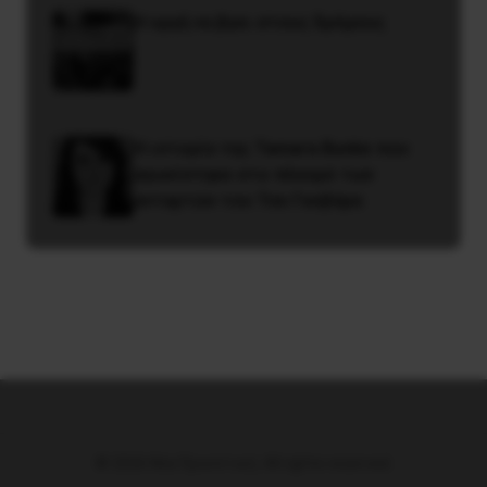
H οργή να βγει στους δρόμους
Η ιστορία της Tamara Bunke που
αγωνίστηκε στο πλευρό των
ανταρτών του Τσε Γκεβάρα
© 2026 Νέα Προοπτική. All rights reserved.