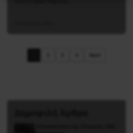
Από το πρωΐ Πέμπτης…
31 Οκτωβρίου, 2016
1
2
3
4
Next
Δημοφιλή Άρθρα
Η Eπανάσταση της 19 Ιουλίου 1936