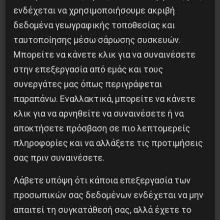
ενδέχεται να χρησιμοποιήσουμε ακριβή
31 Οκτωβρίου, 2016
δεδομένα γεωγραφικής τοποθεσίας και
ταυτοποίησης μέσω σάρωσης συσκευών.
Μπορείτε να κάνετε κλικ για να συναινέσετε
στην επεξεργασία από εμάς και τους
Διεθνή
συνεργάτες μας όπως περιγράφεται
ZAΠATIΣTAΣ: ΓIA ΠPΩTH
παραπάνω. Εναλλακτικά, μπορείτε να κάνετε
ΦOPA KAI ΣTIΣ EKΛOΓEΣ
κλικ για να αρνηθείτε να συναινέσετε ή να
αποκτήσετε πρόσβαση σε πιο λεπτομερείς
Στις 14 Οκτωβρίου 2016, το Εθνικό
πληροφορίες και να αλλάξετε τις προτιμήσεις
Συνέδριο Ιθαγενών (CNI) και ο
σας πριν συναινέσετε.
Ζαπατιστικός Εθνικοαπελευθερωτικός
Λάβετε υπόψη ότι κάποια επεξεργασία των
Στρατός (EZLN), στο Μεξικό φυσικά,
προσωπικών σας δεδομένων ενδέχεται να μην
αποφάσισαν για πρώτη φορά στην ιστορία
απαιτεί τη συγκατάθεσή σας, αλλά έχετε το
τους, και σε αντίθεση με παλαιότερες…