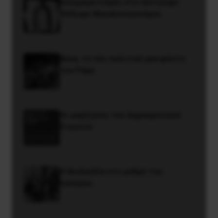
Αποχαιρετισμός στο σύντροφο
Θόδωρο Μεγαλοοικονόμου
Besa, το νέο πολιτικό μανιφέστο
του Ράμα
Οι μαχήτριες του Δημοκρατικού
Στρατού
Η Φινλανδία στο ρυθμό του
πολέμου