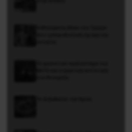
στην Iσπανία
Η Μπουρκίνα Φάσο του Τραορέ
αντι-ιμπεριαλιστική σχισμή της
ιστορίας
Το φασιστικό πραξικόπημα του
ΝΑΤΟ και η εργατική αντίσταση
στο Ντονμπάς
Το ΑΙ βαθαίνει την Κρίση