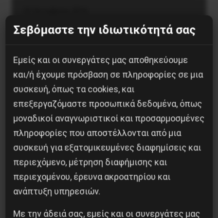
31 Οκτωβρίου, 2016
Σεβόμαστε την ιδιωτικότητά σας
Εμείς και οι συνεργάτες μας αποθηκεύουμε
Οικονομία
και/ή έχουμε πρόσβαση σε πληροφορίες σε μια
CETA: ΜΙΑ ΑΓΝΩΣΤΗ ΛΕΞΗ,
συσκευή, όπως τα cookies, και
ΕΝΑΣ ΜΕΓΑΛΟΣ ΕΦΙΑΛΤΗΣ
επεξεργαζόμαστε προσωπικά δεδομένα, όπως
μοναδικοί αναγνωριστικοί και προσαρμοσμένες
Από τα δελτία ειδήσεων της τηλεόρασης
πληροφορίες που αποστέλλονται από μια
ιδιωτικής και κρατικής μια είδηση
συσκευή για εξατομικευμένες διαφημίσεις και
ακούστηκε παράξενα τα τελευταία
περιεχόμενο, μέτρηση διαφήμισης και
24ωρα: μία από τις τρεις ομόσπονδες
περιεχομένου, έρευνα ακροατηρίου και
περιοχές του Βελγίου, η μικρή Βαλλονία,
ανάπτυξη υπηρεσιών.
με απόφαση των…
Με την άδειά σας, εμείς και οι συνεργάτες μας