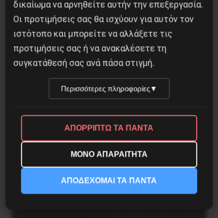
δικαίωμα να αρνηθείτε αυτήν την επεξεργασία.
Οι προτιμήσεις σας θα ισχύουν για αυτόν τον
31 Οκτωβρίου, 2016
ιστότοπο και μπορείτε να αλλάξετε τις
προτιμήσεις σας ή να ανακαλέσετε τη
συγκατάθεσή σας ανά πάσα στιγμή.
Εργατικά
Περισσότερες πληροφορίες
▼
ΆΚΑΡΠΟΣ Ο ΠΛΕΙΣΤΗΡΙΑΣΜΟΣ
ΓΙΑ ΤΟ ΟΙΚΟΠΕΔΟ ΤΗΣ ΒΙΟΜΕ
ΑΠΟΡΡΙΠΤΩ ΤΑ ΠΑΝΤΑ
Ανάσα για τους εργάτες της ΒΙΟΜΕ
ΜΟΝΟ ΑΠΑΡΑΙΤΗΤΑ
αποτέλεσε η μη καρποφόρηση του
πλειστηριασμού της περιουσίας της
ΑΠΟΔΕΧΟΜΑΙ ΤΑ ΠΑΝΤΑ
Φίλκεραμ, μέρος της οποίας αποτελεί και
το κατειλημμένο εργοστάσιο της BIOME.