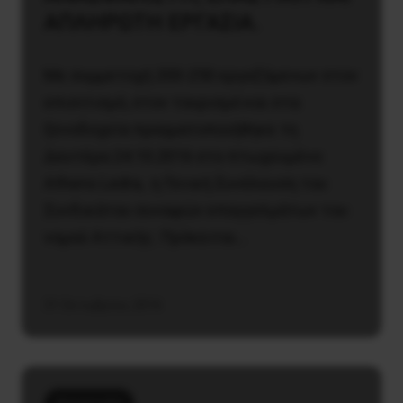
ΑΠΛΗΡΩΤΗ ΕΡΓΑΣΙΑ.
Με συμμετοχή 200-250 εργαζόμενων στον
επισιτισμό, στον τουρισμό και στα
ξενοδοχεία πραγματοποιήθηκε τη
Δευτέρα 24.10.2016 στο πτωχευμένο
Athens Ledra, η Γενική Συνέλευση του
Συνδικάτου συναφών επαγγελμάτων του
νομού Αττικής. Πρόκειται…
31 Οκτωβρίου, 2016
Καταστολή