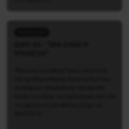
31 Οκτωβρίου, 2016
Αντιφασιστικά
ΔΙΚΗ ΧΑ : “ΜΙΑ ΕΙΝΑΙ Η
ΥΠΟΘΕΣΗ”
“Mία είναι η υπόθεση” ήταν η απάντηση
της προέδρου Μαρίας Λεπενιώτη στους
συνηγόρους υπεράσπισης της Xρυσής
Aυγής στο τέλος του σχολιασμού τους για
τις μαρτυρικές καταθέσεις μέχρι τις
08/09/2016 ….