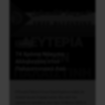
Διεθνή
74 Χρόνια Νάκμπα:
Αλληλεγγύη στον
Παλαιστινιακό Λαό
Η Ένωση Παλαιστίνιων Εργαζομένων καλεί σε
συγκέντρωση διαμαρτυρίας έξω από την
ισραηλινή πρεσβεία, Δευτέρα 16 Μαίου 2022, 6