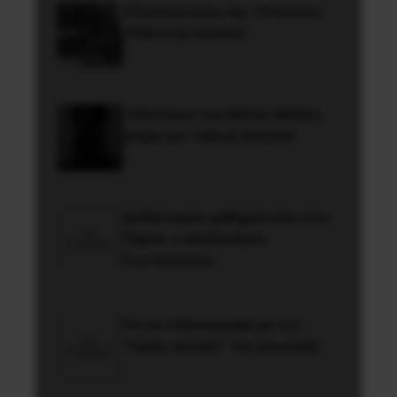
Η Eπανάσταση της 19 Ιουλίου
1936 στην Iσπανία
Οδύσσεια του Νόλαν: Μύθος,
μνήμη και ταξική εξουσία
Διδάκτορας μαθηματικών στο
Παρίσι ο Αλέξανδρος
Γιωτόπουλος
Για να τελειώνουμε με τις
“υγρές αγορές” της μουσικής