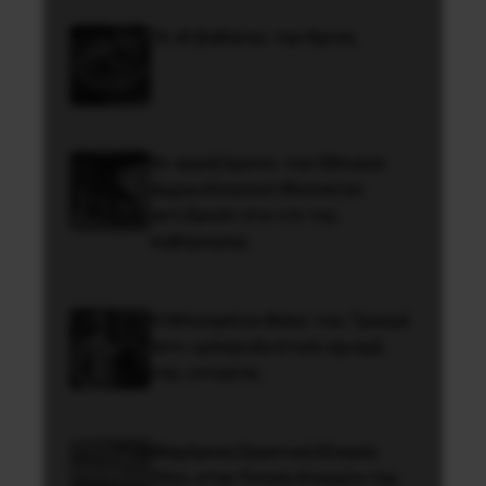
Το ΑΙ βαθαίνει την Κρίση
Οι εργαζόμενοι του Εθνικού
Αρχαιολογικού Μουσείου
αντιδρούν στο ν/σ της
κυβέρνησης
Η Μπουρκίνα Φάσο του Τραορέ
αντι-ιμπεριαλιστική σχισμή
της ιστορίας
Μαχόμενη Εργατική Κίνηση:
Όλοι στην Γενική Απεργία της