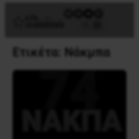
Ετικέτα:
Νάκμπα