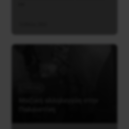
μ.μ.
15 Μαΐου, 2022
Πολιτική
Μαζική αλληλεγγύη στην
Παλαιστίνη