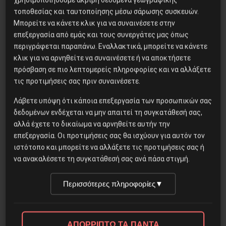
τοποθεσίας και ταυτοποίησης μέσω σάρωσης συσκευών.
Μπορείτε να κάνετε κλικ για να συναινέσετε στην
επεξεργασία από εμάς και τους συνεργάτες μας όπως
Διεθνή
περιγράφεται παραπάνω. Εναλλακτικά, μπορείτε να κάνετε
κλικ για να αρνηθείτε να συναινέσετε ή να αποκτήσετε
ΕΕΚ: Αλληλεγγύη στον
πρόσβαση σε πιο λεπτομερείς πληροφορίες και να αλλάξετε
εξεγερμένο λαό της
τις προτιμήσεις σας πριν συναινέσετε.
Παλαιστίνης!
Λάβετε υπόψη ότι κάποια επεξεργασία των προσωπικών σας
δεδομένων ενδέχεται να μην απαιτεί τη συγκατάθεσή σας,
αλλά έχετε το δικαίωμα να αρνηθείτε αυτήν την
επεξεργασία. Οι προτιμήσεις σας θα ισχύουν για αυτόν τον
ιστότοπο και μπορείτε να αλλάξετε τις προτιμήσεις σας ή
Τέλος στο όργιο βίας της ισραηλινής
να ανακαλέσετε τη συγκατάθεσή σας ανά πάσα στιγμή.
αστυνομίας, του στρατού και των ακροδεξιών
σιωνιστικών συμμοριών!
Περισσότερες πληροφορίες
▼
11 Μαΐου, 2021
ΑΠΟΡΡΙΠΤΩ ΤΑ ΠΑΝΤΑ