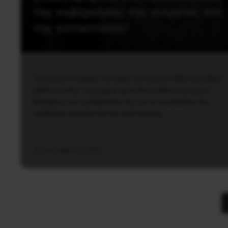
της κυβέρνησης της ανεργίας και
της καταστολής!
του Ερνέστο Αγγελή Την οργή των εκατοντάδων χιλιάδων
μαθητών όλης της χώρας προκαλεί η άθλια υπουργός
Κεραμέως και η κυβέρνησή της, με το νομοσχέδιο που
προβλέπει ένα εξεταστικό σύστημα όχι…
25 Δεκεμβρίου, 2020