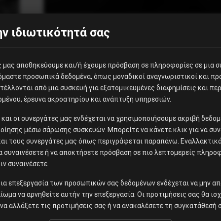
ν ιδιωτικότητά σας
Ανοίγει το παράθυρο ιδιωτικοποίησης των Αρχαιο
ες μας αποθηκεύουμε και/ή έχουμε πρόσβαση σε πληροφορίες σε μια 
ζόμαστε προσωπικά δεδομένα, όπως μοναδικοί αναγνωριστικοί και π
έλλονται από μια συσκευή για εξατομικευμένες διαφημίσεις και περ
ομένου, έρευνα ακροατηρίου και ανάπτυξη υπηρεσιών.
ίς και οι συνεργάτες μας ενδέχεται να χρησιμοποιήσουμε ακριβή δεδ
οίησης μέσω σάρωσης συσκευών. Μπορείτε να κάνετε κλικ για να συν
και τους συνεργάτες μας όπως περιγράφεται παραπάνω. Εναλλακτικά,
να συναινέσετε ή να αποκτήσετε πρόσβαση σε πιο λεπτομερείς πληρο
ιν συναινέσετε.
ια επεξεργασία των προσωπικών σας δεδομένων ενδέχεται να μην απ
αίωμα να αρνηθείτε αυτήν την επεξεργασία. Οι προτιμήσεις σας θα ισ
να αλλάξετε τις προτιμήσεις σας ή να ανακαλέσετε τη συγκατάθεσή σ