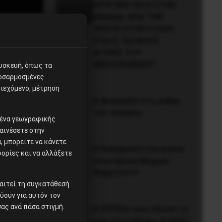
ΕΡΓΑΤΙΚΗ ΤΑΞΗ ΣΤΗΝ
ΕΛΛΑΔΑ. ΑΠΟ ΤΗΝ
ΠΡΩΤΗ ΣΥΓΚΡΟΤΗΣΗ
τήτων
ΣΤΟΥΣ ΤΑΞΙΚΟΥΣ
ΑΓΩΝΕΣ ΤΟΥ
ΜΕΣΟΠΟΛΕΜΟΥ”
συσκευή, όπως τα
ροσαρμοσμένες
ιεχόμενο, μέτρηση
Η Φινλανδία στο ρυθμό
του πολέμου
ομένα γεωγραφικής
αινέσετε στην
 μπορείτε να κάνετε
H δολοφονία του Ιρανού
φορίες και να αλλάξετε
επιστήμονα Μοχσέν
Φαχριζαντέ
αιτεί τη συγκατάθεσή
χύουν για αυτόν τον
ας ανά πάσα στιγμή.
O ΣYPIZA τους έδωσε τη
νίκη στις κάλπες O ΛAOΣ