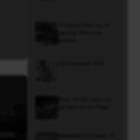
Η Eπανάσταση της 19
Ιουλίου 1936 στην
Iσπανία
Γελοιογραφία: 1821
Besa, το νέο πολιτικό
μανιφέστο του Ράμα
νησης
ΒΙΒΛΙΟΠΑΡΟΥΣΙΑΣΗ: “Η