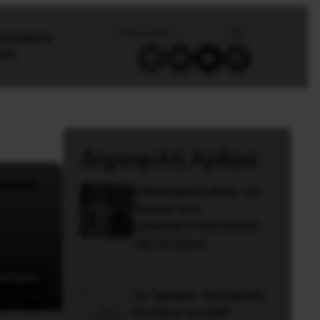
/ΚΙΝΗΜΑΤΑ
GES
Δημοφιλή Άρθρα
Η Μπουρκίνα Φάσο του
Τραορέ αντι-
ιμπεριαλιστική σχισμή
της ιστορίας
τείων
Το “μήνυμα” της Εαρινής
Συνόδου του ΔΝΤ