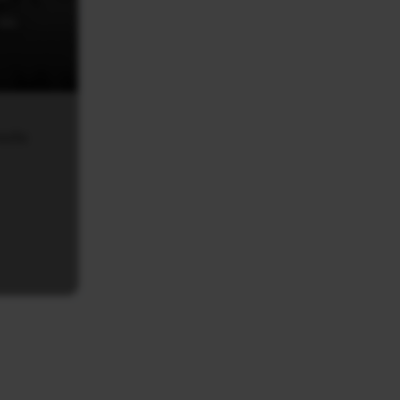
αι
παιδα