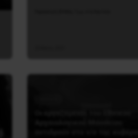
Παρασκευή 28 Μάη, 7 μ.μ. στα Χαυτεία
25 Μαΐου, 2021
Κοινωνία
Οι εργαζόμενοι του Εθνικού
Αρχαιολογικού Μουσείου
αντιδρούν στο ν/σ της κυβέρ