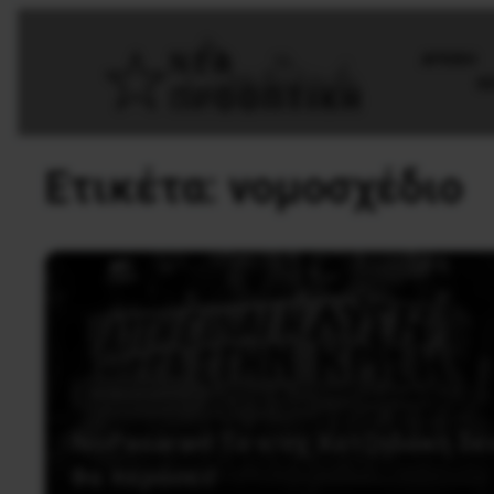
AΡΧΙΚΗ
Θ
Ετικέτα:
νομοσχέδιο
Ανακοινώσεις
NoPasaran! Το ν/σχ Χατζηδάκη δε
θα περάσει!