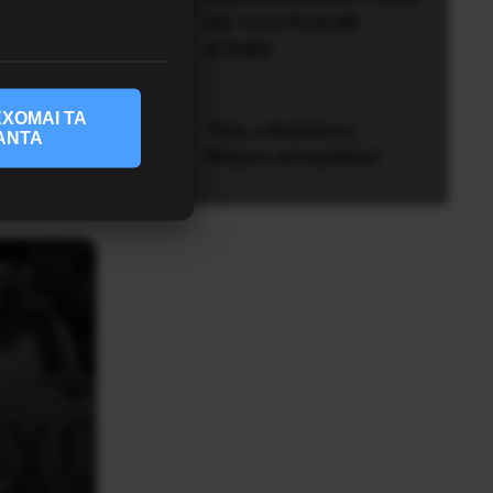
ΘA TOYΣ PIΞEI ME
AΓΩNEΣ
ΧΟΜΑΙ ΤΑ
“Εγώ, ο Βασίλειος
ΑΝΤΑ
Μάγγος καταγγέλλω”
ν