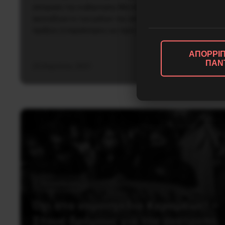
απόφαση της κυβέρνησης Μητσοτάκη να νομοθετήσει το
ακαταδίωκτο των μελών της από δικαστικές διώξεις για
πράξεις ή παραλείψεις ως προς τη διαχείριση της…
ΑΠΟΡΡΙΠ
ΠΑΝ
23 Απριλίου, 2021
Εκπαίδευση
Όχι στο νομοσχέδιο Κεραμέως! –
Στους δρόμους για την ανατροπή