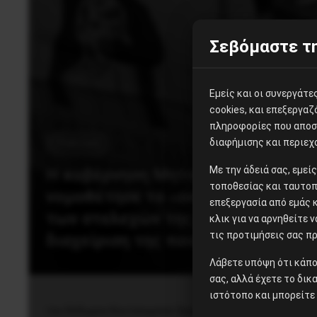
Σεβόμαστε τη
Εμείς και οι συνεργάτ
cookies, και επεξεργα
πληροφορίες που αποστ
διαφήμισης και περιεχ
Πολιτική
Με την άδειά σας, εμε
H κυβέρνηση Μητσοτάκη
τοποθεσίας και ταυτοπ
νομοθέτησε το «ακαταδίωκτο»
επεξεργασία από εμάς 
των στελεχών της για τη
κλικ για να αρνηθείτε 
τις προτιμήσεις σας πρ
διαχείριση της πανδημίας!
Λάβετε υπόψη ότι κάπο
σας, αλλά έχετε το δικ
ιστότοπο και μπορείτε 
του Θόδωρου Κουτσουμπού Οργή έχει προκαλέσει η