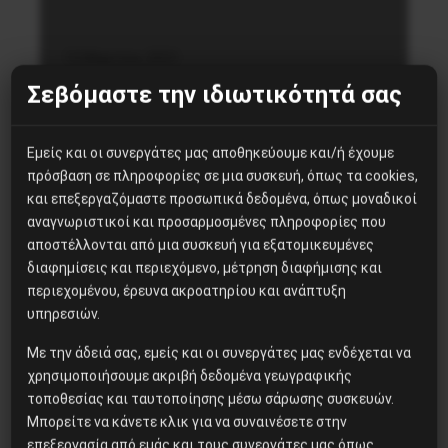
12 Μαρτίου, 2021
Σεβόμαστε την ιδιωτικότητά σας
Εμείς και οι συνεργάτες μας αποθηκεύουμε και/ή έχουμε
πρόσβαση σε πληροφορίες σε μια συσκευή, όπως τα cookies,
και επεξεργαζόμαστε προσωπικά δεδομένα, όπως μοναδικοί
αναγνωριστικοί και προσαρμοσμένες πληροφορίες που
αποστέλλονται από μια συσκευή για εξατομικευμένες
Κοινωνία/Κινήματα
διαφημίσεις και περιεχόμενο, μέτρηση διαφήμισης και
Χιλιάδες διαδηλωτές κατά
περιεχομένου, έρευνα ακροατηρίου και ανάπτυξη
υπηρεσιών.
της αστυνομικής και
έμφυλης βίας
Με την άδειά σας, εμείς και οι συνεργάτες μας ενδέχεται να
χρησιμοποιήσουμε ακριβή δεδομένα γεωγραφικής
τοποθεσίας και ταυτοποίησης μέσω σάρωσης συσκευών.
Μπορείτε να κάνετε κλικ για να συναινέσετε στην
επεξεργασία από εμάς και τους συνεργάτες μας όπως