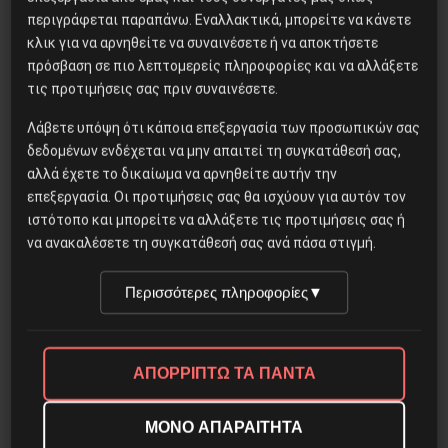
Η Ημέρα της Γυναίκας – Ημέρα υπεράσπισης του
περιγράφεται παραπάνω. Εναλλακτικά, μπορείτε να κάνετε
Δημήτρη Κουφοντίνα του Θόδωρου
κλικ για να αρνηθείτε να συναινέσετε ή να αποκτήσετε
Κουτσουμπού Μετά την βάρβαρη καταστολή του
πρόσβαση σε πιο λεπτομερείς πληροφορίες και να αλλάξετε
περασμένου Σαββάτου, που συνόψισε τη βία
τις προτιμήσεις σας πριν συναινέσετε.
όλων των κατασταλτικών δράσεων της
αστυνομίας…
Λάβετε υπόψη ότι κάποια επεξεργασία των προσωπικών σας
δεδομένων ενδέχεται να μην απαιτεί τη συγκατάθεσή σας,
αλλά έχετε το δικαίωμα να αρνηθείτε αυτήν την
9 Μαρτίου, 2021
επεξεργασία. Οι προτιμήσεις σας θα ισχύουν για αυτόν τον
ιστότοπο και μπορείτε να αλλάξετε τις προτιμήσεις σας ή
να ανακαλέσετε τη συγκατάθεσή σας ανά πάσα στιγμή.
Περισσότερες πληροφορίες
▼
ΑΠΟΡΡΙΠΤΩ ΤΑ ΠΑΝΤΑ
Έμφυλο
8 Μάρτη: Διεθνής Ημέρα
ΜΟΝΟ ΑΠΑΡΑΙΤΗΤΑ