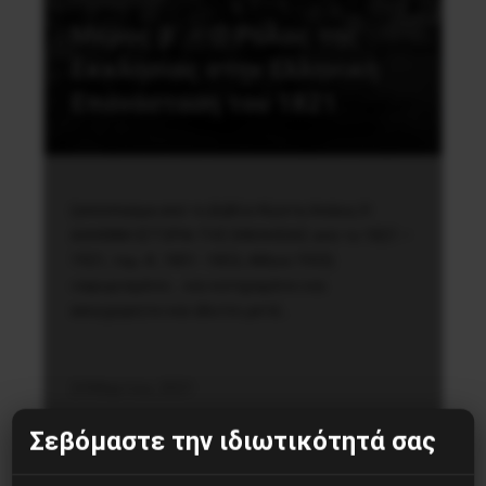
Μέρος β’ – Ο Ρόλος της
Εκκλησίας στην Ελληνική
Επανάσταση του 1821
(απόσπασμα από το βιβλίο Κώστα Απέκα, Η
ΑΛΗΘΙΝΗ ΙΣΤΟΡΙΑ ΤΗΣ ΕΚΚΛΗΣΙΑΣ από το 1821 –
1921, τομ. Α’, 1851 -1853, Αθήνα 1933)
«αφωρισμένοι… και κατηραμένοι και
ασυγχώρητοι και άλυτοι μετά…
24 Μαρτίου, 2021
Σεβόμαστε την ιδιωτικότητά σας