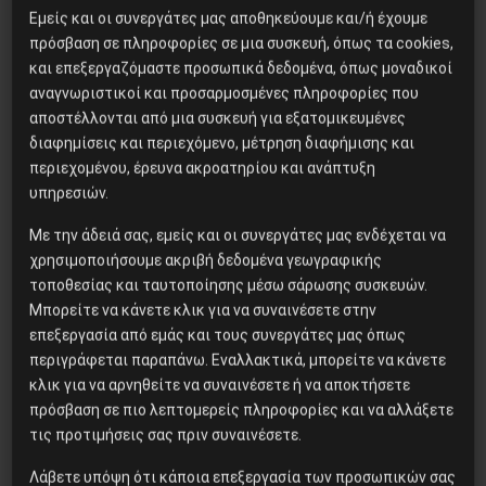
Εμείς και οι συνεργάτες μας αποθηκεύουμε και/ή έχουμε
πρόσβαση σε πληροφορίες σε μια συσκευή, όπως τα cookies,
και επεξεργαζόμαστε προσωπικά δεδομένα, όπως μοναδικοί
αναγνωριστικοί και προσαρμοσμένες πληροφορίες που
αποστέλλονται από μια συσκευή για εξατομικευμένες
διαφημίσεις και περιεχόμενο, μέτρηση διαφήμισης και
περιεχομένου, έρευνα ακροατηρίου και ανάπτυξη
υπηρεσιών.
Ιστορικά
Με την άδειά σας, εμείς και οι συνεργάτες μας ενδέχεται να
Ο Ρόλος της Εκκλησίας
χρησιμοποιήσουμε ακριβή δεδομένα γεωγραφικής
τοποθεσίας και ταυτοποίησης μέσω σάρωσης συσκευών.
στην Ελληνική Επανάσταση
Μπορείτε να κάνετε κλικ για να συναινέσετε στην
του 1821
επεξεργασία από εμάς και τους συνεργάτες μας όπως
περιγράφεται παραπάνω. Εναλλακτικά, μπορείτε να κάνετε
κλικ για να αρνηθείτε να συναινέσετε ή να αποκτήσετε
πρόσβαση σε πιο λεπτομερείς πληροφορίες και να αλλάξετε
τις προτιμήσεις σας πριν συναινέσετε.
Απόσπασμα από το βιβλίο του Κώστα Απέκα, Η
ΑΛΗΘΙΝΗ ΙΣΤΟΡΙΑ ΤΗΣ ΕΚΚΛΗΣΙΑΣ από το 1821–
Λάβετε υπόψη ότι κάποια επεξεργασία των προσωπικών σας