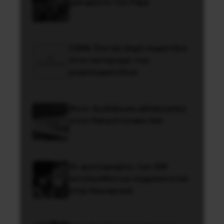
μανιφέστο του Ράμα
CERN: Ένα νέο βαρύ σωματίδιο
στον αστερισμό των
μικροσωματιδίων
Ίλιον: Διαδήλωση αλληλεγγύης
στον Παλαιστινιακό Λαό
Οι φωτογραφίες των 200
εκτελεσθέντων κομμουνιστών
στην Καισαριανή