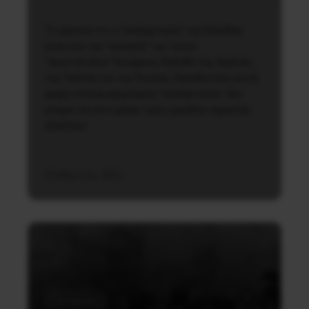
Το γεγονός ότι η ”ανεξαρτησία” της Ελλάδας
ήταν υπό την ”εγγύηση” των τριών
”προστάτιδων” δυνάμεων, δηλαδή της Αγγλίας,
της Γαλλίας και της Ρωσίας, δηλαδή ήταν μία εξ
αρχής επικυριαρχούμενη ”ανεξαρτησία”, δεν
μπορεί να υποτιμήσει τρεις μεγάλης σημασίας
εξελίξεις:
25 Μαρτίου, 2021
Ιστορικά