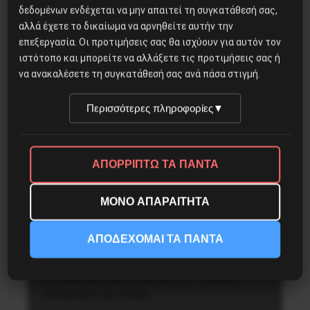
1921, τομ. Α’, 1851-1853, Αθήνα 1933
δεδομένων ενδέχεται να μην απαιτεί τη συγκατάθεσή σας,
αλλά έχετε το δικαίωμα να αρνηθείτε αυτήν την
επεξεργασία. Οι προτιμήσεις σας θα ισχύουν για αυτόν τον
22 Μαρτίου, 2021
ιστότοπο και μπορείτε να αλλάξετε τις προτιμήσεις σας ή
να ανακαλέσετε τη συγκατάθεσή σας ανά πάσα στιγμή.
Περισσότερες πληροφορίες
▼
Ιστορικά
ΑΠΟΡΡΙΠΤΩ ΤΑ ΠΑΝΤΑ
Το 1821 με τα μάτια του
ΜΟΝΟ ΑΠΑΡΑΙΤΗΤΑ
Γιάννη Σκαρίμπα
ΑΠΟΔΕΧΟΜΑΙ ΤΑ ΠΑΝΤΑ
Η Ελληνική Επανάσταση του 1821 – Εθνική,
Κοινωνική ή και τα δύο;