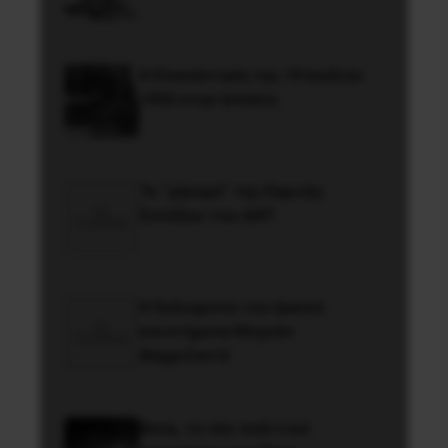
Η Eπανάσταση της 19 Ιουλίου
1936 στην Iσπανία
Το “μήνυμα” της Εαρινής
Συνόδου του ΔΝΤ
H δολοφονία του Ιρανού
επιστήμονα Μοχσέν
Φαχριζαντέ
Besa, το νέο πολιτικό